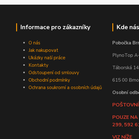
Informace pro zákazníky
Kde nás
O nás
Pobočka Br
Jak nakupovat
PlynoTop A-Z
Ukázky naší práce
Kontakty
Táborská 1
Odstoupení od smlouvy
Obchodní podmínky
615 00 Brno
Ochrana soukromí a osobních údajů
Osobní odb
POŠTOVNÍ 
POUZE NA
299, 592 6
VIZ NÍŽE