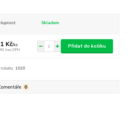
tupnost
Skladem
1 Kč
/
ks
Přidat do košíku
 Kč
bez DPH
roduktu:
1020
Komentáře
0
F