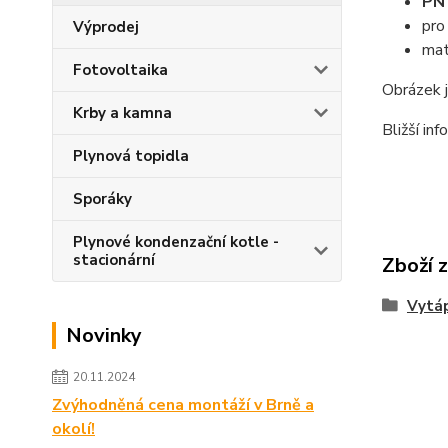
PN 
pro
Výprodej
mat
Fotovoltaika
Obrázek j
Krby a kamna
Bližší inf
Plynová topidla
Sporáky
Plynové kondenzační kotle -
stacionární
Zboží 
Vytá
Novinky
20.11.2024
Zvýhodněná cena montáží v Brně a
okolí!