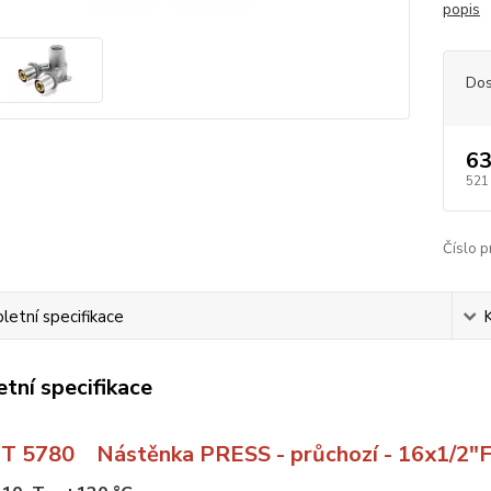
popis
Dos
63
521
Číslo p
etní specifikace
tní specifikace
T 5780 Nástěnka PRESS - průchozí - 16x1/2"