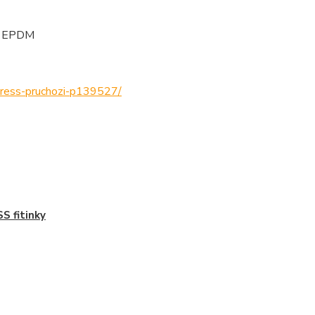
ní EPDM
-press-pruchozi-p139527/
S fitinky