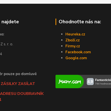
 najdete
Ohodnoťte nás na:
no:
Heureka.cz
Zboží.cz
 s. r. o.
Firmy.cz
Facebook.com
44
Google.com
ěr pouze po domluvě
ZÁSILKY ZASÍLAT
 ADRESU DOUBRAVNÍK
1