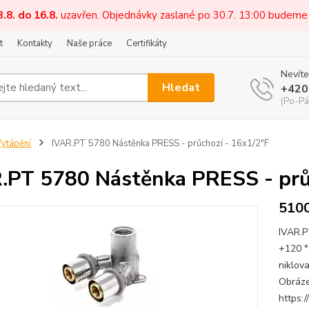
3.8. do 16.8.
uzavřen. Objednávky zaslané po 30.7. 13:00 budeme
t
Kontakty
Naše práce
Certifikáty
Nevíte
Hledat
+420
(Po-Pá
ytápění
IVAR.PT 5780 Nástěnka PRESS - průchozí - 16x1/2"F
.PT 5780 Nástěnka PRESS - prů
510
IVAR.P
+120 °
niklov
Obrázek
https: