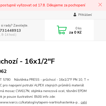
 postupně vyřizovat od 17.8. Děkujeme za pochopení
Přihlášení
 si rady? Zavolejte.
0
ks
731448913
za
0 Kč
, 8-14 hod.)
chozí - 16x1/2"F
062
T 5780 Nástěnka PRESS - průchozí - 16x1/2"F PN 10, T =
C pro napojení potrubí ALPEX stejných průměrů materiál
aná mosaz CW617N, objímka nerezová ocel, těsnění EPDM
 je pouze ilustrativní. Bližší info zde:
//www.ivarcs.cz/katalog/vytapeni-ivartrio/nastenka-p...
celý