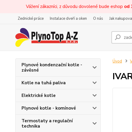
Vážení zákazníci, z důvodu dovolené bude eshop
od 
Zednické práce
Instalace dveří a oken
O nás
Jak nakupova
Úvod
V
Plynové kondenzační kotle -
závěsné
IVAR
Kotle na tuhá paliva
Elektrické kotle
Plynové kotle - komínové
Termostaty a regulační
technika