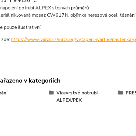
10, T = +120 °C
 napojení potrubí ALPEX stejných průměrů
eriál niklovaná mosaz CW617N, objímka nerezová ocel, těsně
e pouze ilustrativní.
o zde:
https://www.ivarcs.cz/katalog/vytapeni-ivartrio/nastenka
zařazeno v kategoriích
pění
Vícevrstvé potrubí
PRES
ALPEX/PEX