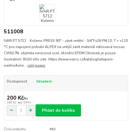
511008
IVAR.PT 5712 Koleno PRESS 90° - závit vnitřní - 3/4"Fx26 PN 10, T = +120
°C pro napojení potrubí ALPEX na vnější závit materiál niklovaná mosaz
CW617N, objímka nerezová ocel, těsnění EPDM Obrázek je pouze
ilustrativní. Bližší info zde: https://www.ivarcs.cz/katalog/vytapeni-
ivartrio/kole...
celý popis
Dostupnost
Skladem
200 Kč
/
ks
165 Kč
bez DPH
Přidat do košíku
Číslo produktu:
982