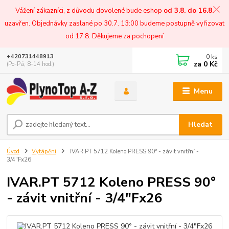
Vážení zákazníci, z důvodu dovolené bude eshop
od 3.8. do 16.8.
uzavřen. Objednávky zaslané po 30.7. 13:00 budeme postupně vyřizovat
od 17.8. Děkujeme za pochopení
0
ks
+420731448913
za
0 Kč
(Po-Pá, 8-14 hod.)
Menu
Hledat
Úvod
Vytápění
IVAR.PT 5712 Koleno PRESS 90° - závit vnitřní -
3/4"Fx26
IVAR.PT 5712 Koleno PRESS 90°
- závit vnitřní - 3/4"Fx26