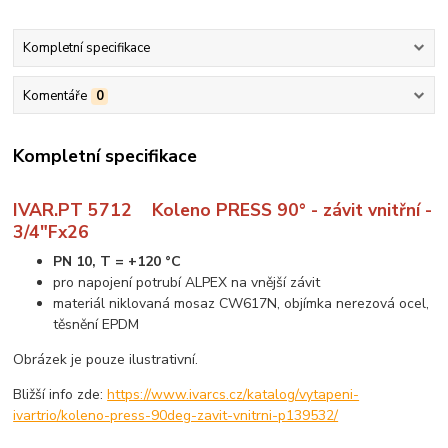
Kompletní specifikace
Komentáře
0
Kompletní specifikace
IVAR.PT 5712 Koleno PRESS 90° - závit vnitřní -
3/4"Fx26
PN 10, T = +120 °C
pro napojení potrubí ALPEX na vnější závit
materiál niklovaná mosaz CW617N, objímka nerezová ocel,
těsnění EPDM
Obrázek je pouze ilustrativní.
Bližší info zde:
https://www.ivarcs.cz/katalog/vytapeni-
ivartrio/koleno-press-90deg-zavit-vnitrni-p139532/