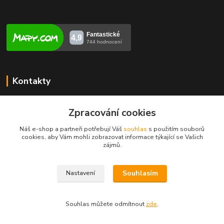
Kontakty
Veronika Zubalíková
+420731448913
Zpracování cookies
(Po-Pá, 8-14 hod.)
Náš e-shop a partneři potřebují Váš
souhlas
s použitím souborů
cookies, aby Vám mohli zobrazovat informace týkající se Vašich
info@opravakotlu.cz
zájmů.
Souhlasím
Nastavení
Souhlas můžete odmítnout
zde
.
Vytvořeno na
Eshop-rychle.cz