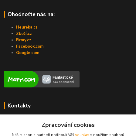
Ohodnoťte nás na:
Heureka.cz
Zboží.cz
Firmy.cz
Facebook.com
Google.com
Kontakty
Veronika Zubalíková
+420731448913
Zpracování cookies
(Po-Pá, 8-14 hod.)
Náš e-shop a partneři potřebují Váš
souhlas
s použitím souborů