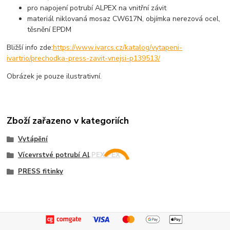
pro napojení potrubí ALPEX na vnitřní závit
materiál niklovaná mosaz CW617N, objímka nerezová ocel,
těsnění EPDM
Bližší info zde:
https://www.ivarcs.cz/katalog/vytapeni-
ivartrio/prechodka-press-zavit-vnejsi-p139513/
Obrázek je pouze ilustrativní.
Zboží zařazeno v kategoriích
Vytápění
Vícevrstvé potrubí ALPEX/PEX
PRESS fitinky