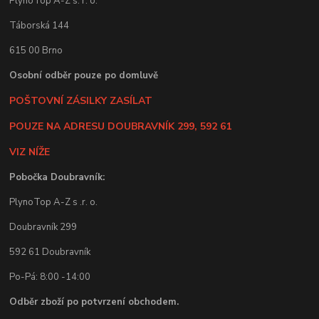
PlynoTop A-Z s. r. o.
Táborská 144
615 00 Brno
Osobní odběr pouze po domluvě
POŠTOVNÍ ZÁSILKY ZASÍLAT
POUZE NA ADRESU DOUBRAVNÍK 299, 592 61
VIZ NÍŽE
Pobočka Doubravník:
PlynoTop A-Z s .r. o.
Doubravník 299
592 61 Doubravník
Po-Pá: 8:00 -14:00
Odběr zboží po potvrzení obchodem.