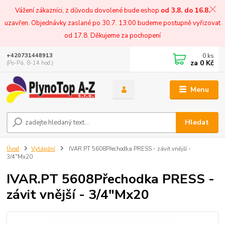
Vážení zákazníci, z důvodu dovolené bude eshop
od 3.8. do 16.8.
uzavřen. Objednávky zaslané po 30.7. 13:00 budeme postupně vyřizovat
od 17.8. Děkujeme za pochopení
0
ks
+420731448913
za
0 Kč
(Po-Pá, 8-14 hod.)
Menu
Hledat
Úvod
Vytápění
IVAR.PT 5608Přechodka PRESS - závit vnější -
3/4"Mx20
IVAR.PT 5608Přechodka PRESS -
závit vnější - 3/4"Mx20