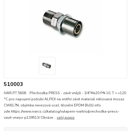
510003
IVAR.PT 5608 Přechodka PRESS - závit vnější - 3/4"Mx20 PN 10, T = +120
°C pro napojení potrubí ALPEX na vnitřní závit materiál niklovaná mosaz
CW617N, objímka nerezová ocel, těsnění EPDM Bližší info
zde:https://www.ivarcs.cz/katalog/vytapeni-ivartrio/prechodka-press-
zavit-vnejsi-p139513/ Obráze...
celý popis