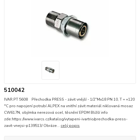
510042
IVAR.PT 5608 Přechodka PRESS - závit vnější - 1/2"Mx18 PN 10, T = +120
°C pro napojení potrubí ALPEX na vnitřní závit materiál niklovaná mosaz
CW617N, objímka nerezová ocel, těsnění EPDM Bližší info
zde:https://www.ivarcs.cz/katalog/vytapeni-ivartrio/prechodka-press-
zavit-vnejsi-p139513/ Obráze...
celý popis