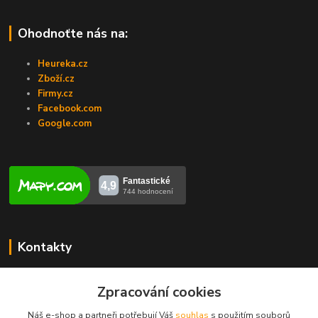
Ohodnoťte nás na:
Heureka.cz
Zboží.cz
Firmy.cz
Facebook.com
Google.com
Kontakty
Veronika Zubalíková
+420731448913
Zpracování cookies
(Po-Pá, 8-14 hod.)
Náš e-shop a partneři potřebují Váš
souhlas
s použitím souborů