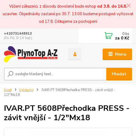
Vážení zákazníci, z důvodu dovolené bude eshop
od 3.8. do 16.8.
uzavřen. Objednávky zaslané po 30.7. 13:00 budeme postupně vyřizovat
od 17.8. Děkujeme za pochopení
0
ks
+420731448913
za
0 Kč
(Po-Pá, 8-14 hod.)
Menu
Hledat
Úvod
Vytápění
IVAR.PT 5608Přechodka PRESS - závit vnější -
1/2"Mx18
IVAR.PT 5608Přechodka PRESS -
závit vnější - 1/2"Mx18