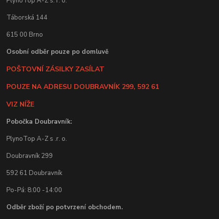
PlynoTop A-Z s. r. o.
Táborská 144
615 00 Brno
Osobní odběr pouze po domluvě
POŠTOVNÍ ZÁSILKY ZASÍLAT
POUZE NA ADRESU DOUBRAVNÍK 299, 592 61
VIZ NÍŽE
Pobočka Doubravník:
PlynoTop A-Z s .r. o.
Doubravník 299
592 61 Doubravník
Po-Pá: 8:00 -14:00
Odběr zboží po potvrzení obchodem.