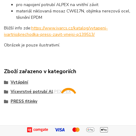
pro napojení potrubí ALPEX na vnitřní závit
materiál niklovaná mosaz CW617N, objímka nerezová ocel,
těsnění EPDM
Bližší info zde:
https://www.ivarcs.cz/katalog/vytapeni-
ivartrio/prechodka-press-zavit-vnejsi-p139513/
Obrázek je pouze ilustrativní.
Zboží zařazeno v kategoriích
Vytápění
Vícevrstvé potrubí ALPEX/PEX
PRESS fitinky