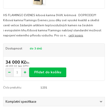
HS FLAMINGO EVENES krbová kamna 9 kW, krémová DOPRODEJ!!!
Krbová kamna Flamingo Evenes jsou díky své vysoké kvalitě a skvělé
ceně velice žádaným artiklem teplovzdušných kamen na českém
i evropském trhu.Krbová kamna Flamingo nabízejí standardní možnost
napojení externího přívodu vzduchu. Pro co n...
celý popis
Dostupnost
do 3 dnů
34 000 Kč
/
ks
28 099 Kč
bez DPH
Přidat do košíku
Číslo produktu:
1231
Kompletní specifikace