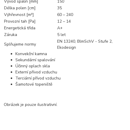
Vývod spalin [mm]
150
Délka polen [cm]
35
Výhřevnost [m³]
60 – 240
Provozní tah [Pa]
12 – 14
Energetická třída
A+
Záruka
5 let
EN 13240, BlmSchV - Stufe 2,
Splňujeme normy
Ekodesign
Konvekční kamna
Sekundární spalování
Účinný oplach skla
Externí přívod vzduchu
Terciární přívod vzduchu
Šamotové topeniště
Obrázek je pouze ilustrativní.