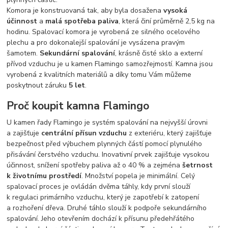
Komora je konstruovaná tak, aby byla dosažena
vysoká
účinnost
a
malá spotřeba paliva
, která činí průměrně 2,5 kg na
hodinu. Spalovací komora je vyrobená ze silného ocelového
plechu a pro dokonalejší spalování je vysázena pravým
šamotem.
Sekundární spalování
, krásně čisté sklo a externí
přívod vzduchu je u kamen Flamingo samozřejmostí. Kamna jsou
vyrobená z kvalitních materiálů a díky tomu Vám můžeme
poskytnout záruku
5 let
.
Proč koupit kamna Flamingo
U kamen řady Flamingo je systém spalování na nejvyšší úrovni
a zajišťuje
centrální přísun vzduchu
z exteriéru, který zajišťuje
bezpečnost před výbuchem plynných částí pomocí plynulého
přisávání čerstvého vzduchu. Inovativní prvek zajišťuje vysokou
účinnost, snížení spotřeby paliva až o 40 % a zejména
šetrnost
k životnímu prostředí
. Množství popela je minimální. Celý
spalovací proces je ovládán dvěma táhly, kdy první slouží
k regulaci primárního vzduchu, který je zapotřebí k zatopení
a rozhoření dřeva. Druhé táhlo slouží k podpoře sekundárního
spalování. Jeho otevřením dochází k přísunu předehřátého