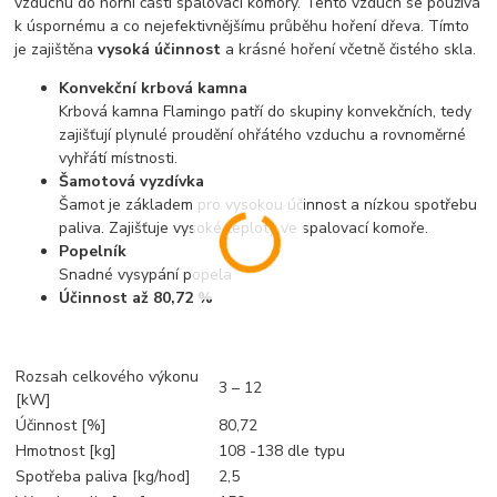
vzduchu do horní části spalovací komory. Tento vzduch se používá
k úspornému a co nejefektivnějšímu průběhu hoření dřeva. Tímto
je zajištěna
vysoká účinnost
a krásné hoření včetně čistého skla.
Konvekční krbová kamna
Krbová kamna Flamingo patří do skupiny konvekčních, tedy
zajišťují plynulé proudění ohřátého vzduchu a rovnoměrné
vyhřátí místnosti.
Šamotová vyzdívka
Šamot je základem pro vysokou účinnost a nízkou spotřebu
paliva. Zajišťuje vysoké teploty ve spalovací komoře.
Popelník
Snadné vysypání popela
Účinnost až 80,72 %
Rozsah celkového výkonu
3 – 12
[kW]
Účinnost [%]
80,72
Hmotnost [kg]
108 -138 dle typu
Spotřeba paliva [kg/hod]
2,5