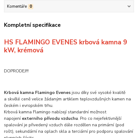
Komentáře
0
Kompletní specifikace
HS FLAMINGO EVENES krbová kamna 9
kW, krémová
DOPRODEJ!!!
Krbová kamna Flamingo Evenes
jsou díky své vysoké kvalitě
a skvělé ceně velice žádaným artiklem teplovzdušných kamen na
českém i evropském trhu.
Krbová kamna Flamingo nabízejí standardní možnost
napojení
externího přívodu vzduchu
. Pro co nejefektivnější
spalování je přivedený vzduch dále rozdělen na primární (pod
rošt), sekundární na oplach skla a terciární pro podporu spalování
plynných částic.