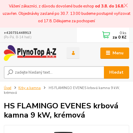
Vážení zákazníci, z důvodu dovolené bude eshop
od 3.8. do 16.8.
uzavřen. Objednávky zaslané po 30.7. 13:00 budeme postupně vyřizovat
od 17.8. Děkujeme za pochopení
0
ks
+420731448913
za
0 Kč
(Po-Pá, 8-14 hod.)
Menu
Hledat
Úvod
Krby a kamna
HS FLAMINGO EVENES krbová kamna 9 kW,
krémová
HS FLAMINGO EVENES krbová
kamna 9 kW, krémová