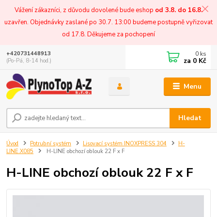
Vážení zákazníci, z důvodu dovolené bude eshop
od 3.8. do 16.8.
uzavřen. Objednávky zaslané po 30.7. 13:00 budeme postupně vyřizovat
od 17.8. Děkujeme za pochopení
0
ks
+420731448913
za
0 Kč
(Po-Pá, 8-14 hod.)
Menu
Hledat
Úvod
Potrubní systém
Lisovací systém INOXPRESS 304
H-
LINE.X085
H-LINE obchozí oblouk 22 F x F
H-LINE obchozí oblouk 22 F x F