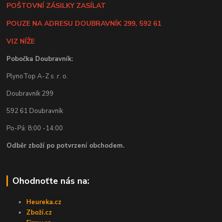
POŠTOVNÍ ZÁSILKY ZASÍLAT
POUZE NA ADRESU DOUBRAVNÍK 299, 592 61
VIZ NÍŽE
Pobočka Doubravník:
PlynoTop A-Z s .r. o.
Doubravník 299
592 61 Doubravník
Po-Pá: 8:00 -14:00
Odběr zboží po potvrzení obchodem.
Ohodnoťte nás na:
Heureka.cz
Zboží.cz