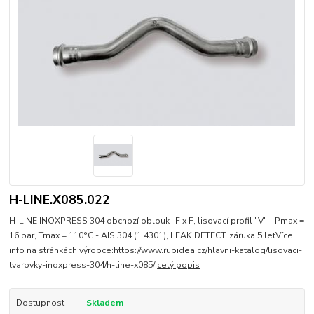
H-LINE.X085.022
H-LINE INOXPRESS 304 obchozí oblouk- F x F, lisovací profil "V" - Pmax =
16 bar, Tmax = 110°C - AISI304 (1.4301), LEAK DETECT, záruka 5 letVíce
info na stránkách výrobce:https://www.rubidea.cz/hlavni-katalog/lisovaci-
tvarovky-inoxpress-304/h-line-x085/
celý popis
Dostupnost
Skladem