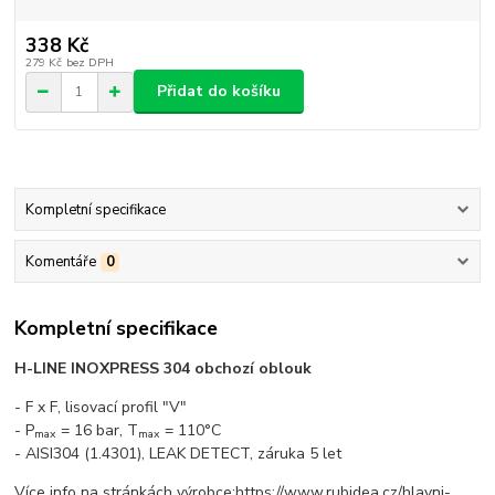
338 Kč
279 Kč
bez DPH
Přidat do košíku
Kompletní specifikace
Komentáře
0
Kompletní specifikace
H-LINE INOXPRESS 304 obchozí oblouk
- F x F, lisovací profil "V"
- P
= 16 bar, T
= 110°C
max
max
- AISI304 (1.4301), LEAK DETECT, záruka 5 let
Více info na stránkách výrobce:https://www.rubidea.cz/hlavni-