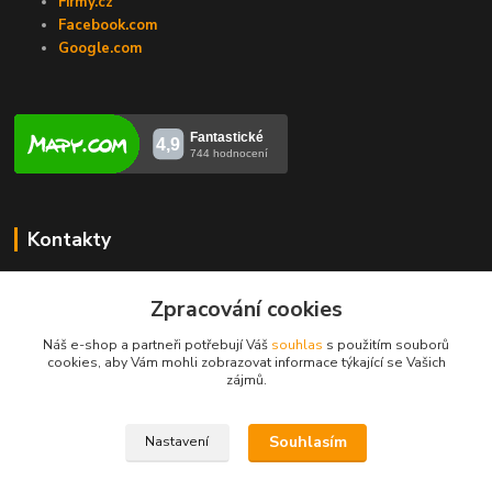
Firmy.cz
Facebook.com
Google.com
Kontakty
Veronika Zubalíková
+420731448913
Zpracování cookies
(Po-Pá, 8-14 hod.)
Náš e-shop a partneři potřebují Váš
souhlas
s použitím souborů
cookies, aby Vám mohli zobrazovat informace týkající se Vašich
info@opravakotlu.cz
zájmů.
Souhlasím
Nastavení