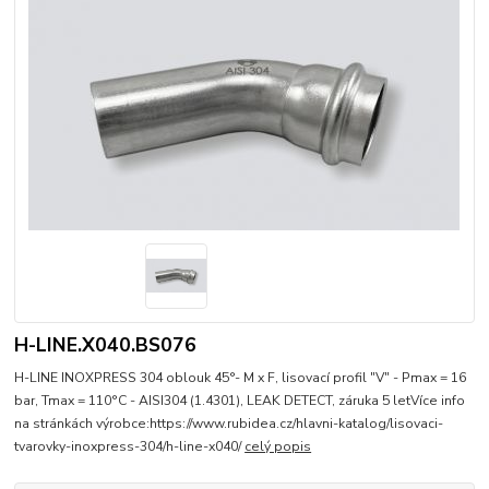
H-LINE.X040.BS076
H-LINE INOXPRESS 304 oblouk 45°- M x F, lisovací profil "V" - Pmax = 16
bar, Tmax = 110°C - AISI304 (1.4301), LEAK DETECT, záruka 5 letVíce info
na stránkách výrobce:https://www.rubidea.cz/hlavni-katalog/lisovaci-
tvarovky-inoxpress-304/h-line-x040/
celý popis