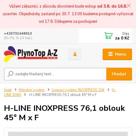
Vážení zákazníci, z důvodu dovolené bude eshop
od 3.8. do 16.8.
uzavřen. Objednávky zaslané po 30.7. 13:00 budeme postupně vyřizovat
od 17.8. Děkujeme za pochopení
0
ks
+420731448913
za
0 Kč
(Po-Pá, 8-14 hod.)
Menu
Hledat
Úvod
Potrubní systém
Lisovací systém INOXPRESS 304
H-
LINE.X040
H-LINE INOXPRESS 76,1 oblouk 45° M x F
H-LINE INOXPRESS 76,1 oblouk
45° M x F