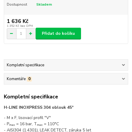
Dostupnost
Skladem
1 636 Kč
1 352 Kč
bez DPH
Přidat do košíku
Kompletní specifikace
Komentáře
0
Kompletní specifikace
H-LINE INOXPRESS 304 oblouk 45°
- M x F, lisovací profil "V"
- P
= 16 bar, T
= 110°C
max
max
- AISI304 (1.4301), LEAK DETECT, záruka 5 let