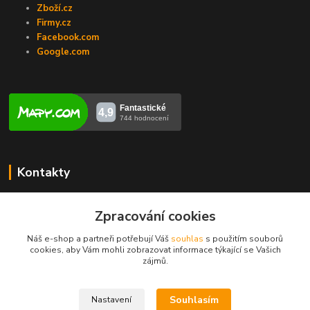
Zboží.cz
Firmy.cz
Facebook.com
Google.com
Kontakty
Veronika Zubalíková
+420731448913
Zpracování cookies
(Po-Pá, 8-14 hod.)
Náš e-shop a partneři potřebují Váš
souhlas
s použitím souborů
cookies, aby Vám mohli zobrazovat informace týkající se Vašich
info@opravakotlu.cz
zájmů.
Souhlasím
Nastavení