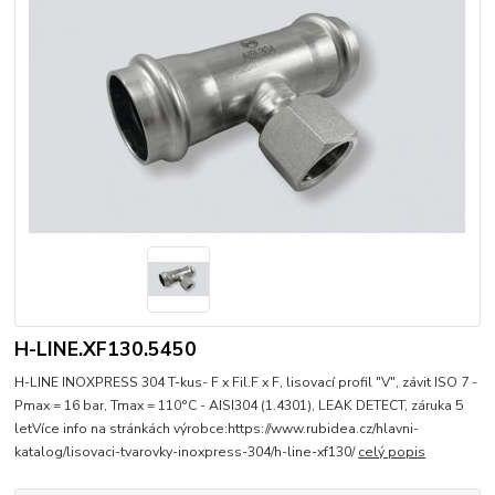
H-LINE.XF130.5450
H-LINE INOXPRESS 304 T-kus- F x Fil.F x F, lisovací profil "V", závit ISO 7 -
Pmax = 16 bar, Tmax = 110°C - AISI304 (1.4301), LEAK DETECT, záruka 5
letVíce info na stránkách výrobce:https://www.rubidea.cz/hlavni-
katalog/lisovaci-tvarovky-inoxpress-304/h-line-xf130/
celý popis