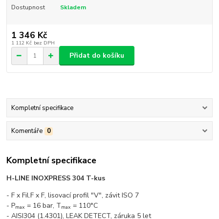
Dostupnost
Skladem
1 346 Kč
1 112 Kč
bez DPH
Přidat do košíku
Kompletní specifikace
Komentáře
0
Kompletní specifikace
H-LINE INOXPRESS 304 T-kus
- F x Fil.F x F, lisovací profil "V", závit ISO 7
- P
= 16 bar, T
= 110°C
max
max
- AISI304 (1.4301), LEAK DETECT, záruka 5 let