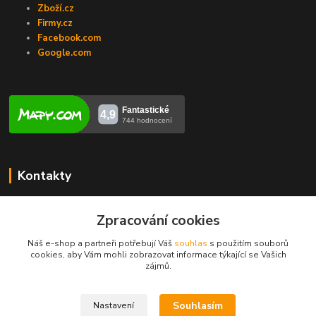
Zboží.cz
Firmy.cz
Facebook.com
Google.com
Kontakty
Veronika Zubalíková
+420731448913
Zpracování cookies
(Po-Pá, 8-14 hod.)
Náš e-shop a partneři potřebují Váš
souhlas
s použitím souborů
cookies, aby Vám mohli zobrazovat informace týkající se Vašich
info@opravakotlu.cz
zájmů.
Souhlasím
Nastavení