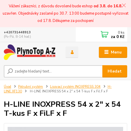
Vážení zákazníci, z důvodu dovolené bude eshop
od 3.8. do 16.8.
uzavřen. Objednávky zaslané po 30.7. 13:00 budeme postupně vyřizovat
od 17.8. Děkujeme za pochopení
0
ks
+420731448913
za
0 Kč
(Po-Pá, 8-14 hod.)
Menu
Hledat
Úvod
Potrubní systém
Lisovací systém INOXPRESS 304
H-
LINE.XF130
H-LINE INOXPRESS 54 x 2" x 54 T-kus F x Fil.F x F
H-LINE INOXPRESS 54 x 2" x 54
T-kus F x Fil.F x F