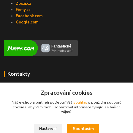
Zboží.cz
Firmy.cz
Facebook.com
Google.com
Kontakty
Veronika Zubalíková
+420731448913
Zpracování cookies
(Po-Pá, 8-14 hod.)
Náš e-shop a partneři potřebují Váš
souhlas
s použitím souborů
cookies, aby Vám mohli zobrazovat informace týkající se Vašich
info@opravakotlu.cz
zájmů.
Souhlasím
Nastavení