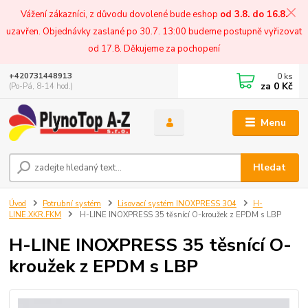
Vážení zákazníci, z důvodu dovolené bude eshop
od 3.8. do 16.8.
uzavřen. Objednávky zaslané po 30.7. 13:00 budeme postupně vyřizovat
od 17.8. Děkujeme za pochopení
0
ks
+420731448913
za
0 Kč
(Po-Pá, 8-14 hod.)
Menu
Hledat
Úvod
Potrubní systém
Lisovací systém INOXPRESS 304
H-
LINE.XKR.FKM
H-LINE INOXPRESS 35 těsnící O-kroužek z EPDM s LBP
H-LINE INOXPRESS 35 těsnící O-
kroužek z EPDM s LBP