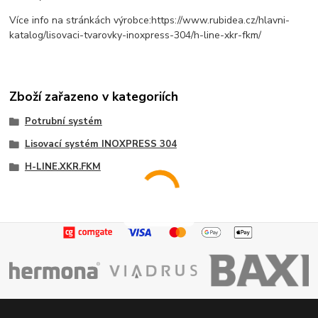
Více info na stránkách výrobce:https://www.rubidea.cz/hlavni-
katalog/lisovaci-tvarovky-inoxpress-304/h-line-xkr-fkm/
Zboží zařazeno v kategoriích
Potrubní systém
Lisovací systém INOXPRESS 304
H-LINE.XKR.FKM