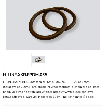
H-LINE.XKR.EPDM.035
H-LINE INOXPRESS 304 těsnící FKM O-kroužek- T = -20 až 160°C
(nárazově až 200°C)- pro speciální vysokoteplotní a chemické aplikace-
hnědýVíce info na stránkách výrobce:https://www.rubidea.cz/hlavni-
katalog/lisovaci-tvarovky-inoxpress-304/h-line-xkr-fkm/
celý popis