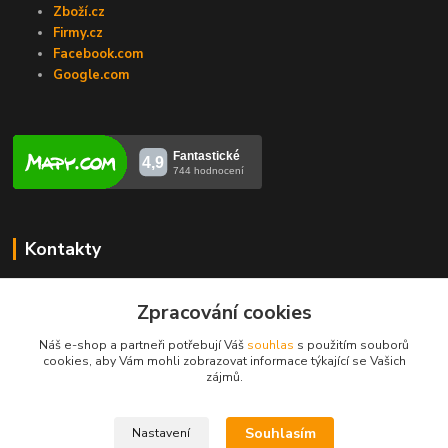
Zboží.cz
Firmy.cz
Facebook.com
Google.com
Kontakty
Veronika Zubalíková
+420731448913
Zpracování cookies
(Po-Pá, 8-14 hod.)
Náš e-shop a partneři potřebují Váš
souhlas
s použitím souborů
cookies, aby Vám mohli zobrazovat informace týkající se Vašich
info@opravakotlu.cz
zájmů.
Souhlasím
Nastavení