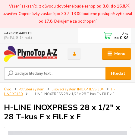
Vážení zákazníci, z důvodu dovolené bude eshop
od 3.8. do 16.8.
uzavřen. Objednávky zaslané po 30.7. 13:00 budeme postupně vyřizovat
od 17.8. Děkujeme za pochopení
0
ks
+420731448913
za
0 Kč
(Po-Pá, 8-14 hod.)
Menu
Hledat
Úvod
Potrubní systém
Lisovací systém INOXPRESS 304
H-
LINE.XF130
H-LINE INOXPRESS 28 x 1/2" x 28 T-kus F x Fil.F x F
H-LINE INOXPRESS 28 x 1/2" x
28 T-kus F x Fil.F x F