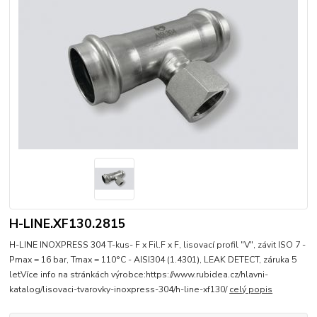
H-LINE.XF130.2815
H-LINE INOXPRESS 304 T-kus- F x Fil.F x F, lisovací profil "V", závit ISO 7 -
Pmax = 16 bar, Tmax = 110°C - AISI304 (1.4301), LEAK DETECT, záruka 5
letVíce info na stránkách výrobce:https://www.rubidea.cz/hlavni-
katalog/lisovaci-tvarovky-inoxpress-304/h-line-xf130/
celý popis