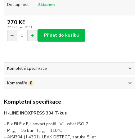
Dostupnost
Skladem
270 Kč
223 Kč
bez DPH
Přidat do košíku
Kompletní specifikace
Komentáře
0
Kompletní specifikace
H-LINE INOXPRESS 304 T-kus
- F x Fil.F x F, lisovací profil "V", závit ISO 7
- P
= 16 bar, T
= 110°C
max
max
- AISI304 (1.4301), LEAK DETECT, záruka 5 let