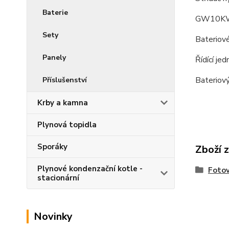
Baterie
GW10KW
Sety
Bateriové
Panely
Řídící j
Bateriov
Příslušenství
Krby a kamna
Plynová topidla
Sporáky
Zboží 
Plynové kondenzační kotle -
Fotov
stacionární
Novinky