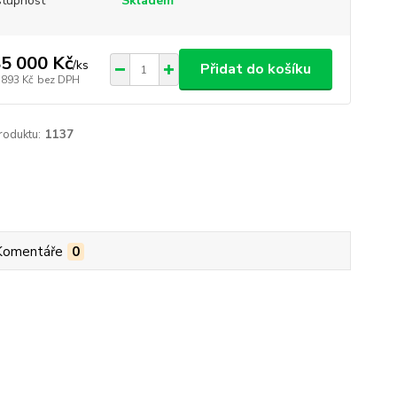
tupnost
Skladem
5 000 Kč
/
ks
Přidat do košíku
 893 Kč
bez DPH
roduktu:
1137
Komentáře
0