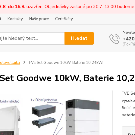
3.8. do 16.8.
uzavřen. Objednávky zaslané po 30.7. 13:00 budeme
t
Kontakty
Naše práce
Certifikáty
Nevíte
Hledat
+420
(Po-Pá
otovoltaika
FVE Set Goodwe 10kW, Baterie 10,24kWh
Set Goodwe 10kW, Baterie 10
FVE Se
vysoko
řídící
bateri