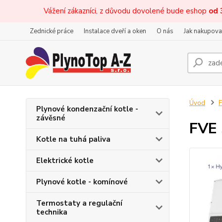
Vážení zákazníci, z důvodu dovolené bude eshop
od 
Zednické práce
Instalace dveří a oken
O nás
Jak nakupova
Úvod
F
Plynové kondenzační kotle -
závěsné
FVE 
Kotle na tuhá paliva
Elektrické kotle
Plynové kotle - komínové
Termostaty a regulační
technika