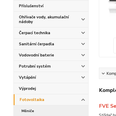
Příslušenství
Ohřívače vody, akumulační
nádoby
Čerpací technika
Sanitární čerpadla
Vodovodní baterie
Potrubní systém
Kompl
Vytápění
Výprodej
Komple
Fotovoltaika
FVE Se
Měniče
Střídač h