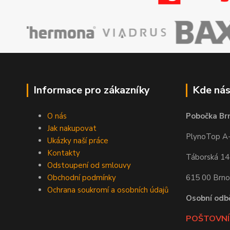
Informace pro zákazníky
Kde nás
O nás
Pobočka Br
Jak nakupovat
PlynoTop A-Z
Ukázky naší práce
Kontakty
Táborská 1
Odstoupení od smlouvy
Obchodní podmínky
615 00 Brno
Ochrana soukromí a osobních údajů
Osobní odb
POŠTOVNÍ 