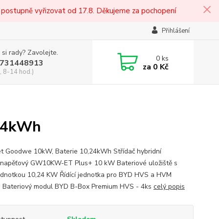
 postupně vyřizovat od 17.8. Děkujeme za pochopení
Přihlášení
 si rady? Zavolejte.
0
ks
731448913
za
0 Kč
, 8-14 hod.)
,24kWh
t Goodwe 10kW, Baterie 10,24kWh Střídač hybridní
napěťový GW10KW-ET Plus+ 10 kW Bateriové uložiště s
 jednotkou 10,24 KW Řídící jednotka pro BYD HVS a HVM
e Bateriový modul BYD B-Box Premium HVS - 4ks
celý popis