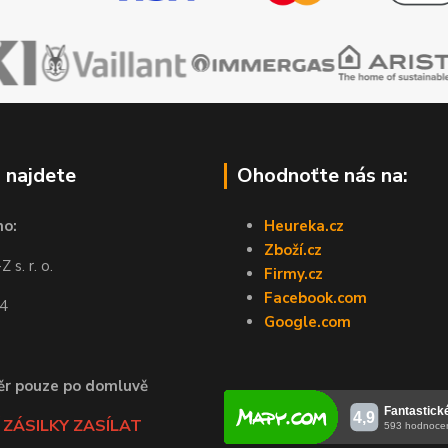
 najdete
Ohodnoťte nás na:
no:
Heureka.cz
Zboží.cz
 s. r. o.
Firmy.cz
Facebook.com
44
Google.com
ěr pouze po domluvě
ZÁSILKY ZASÍLAT