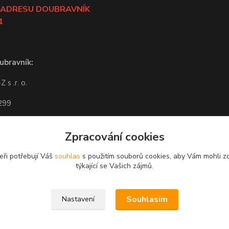
 ADRESU DOUBRAVNÍK
1
ubravník:
 s .r. o.
 299
ravník
Zpracování cookies
-14:00
eři potřebují Váš
souhlas
s použitím souborů cookies, aby Vám mohli z
í po potvrzení obchodem.
týkající se Vašich zájmů.
Souhlasím
Nastavení