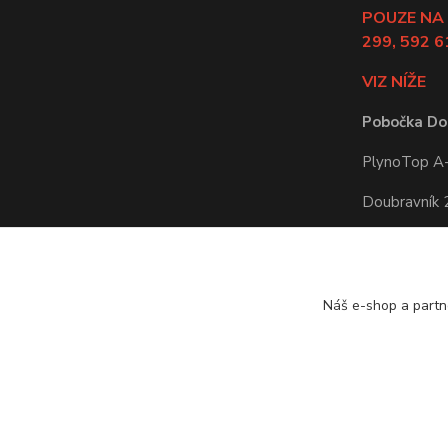
POUZE NA
299, 592 6
VIZ NÍŽE
Pobočka Do
PlynoTop A-Z
Doubravník
592 61 Doub
Po-Pá: 8:00 
Náš e-shop a partn
Odběr zbož