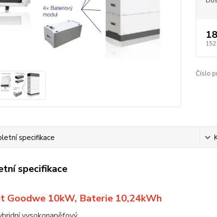
Dos
18
152
Číslo p
etní specifikace
tní specifikace
t Goodwe 10kW, Baterie 10,24kWh
ybridní vysokonapěťový