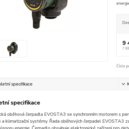
energi
Dos
9 
7 8
Číslo p
etní specifikace
tní specifikace
ická oběhová čerpadla EVOSTA3 se synchronním motorem s pe
 a klimatizační systémy. Řada oběhových čerpadel EVOSTA3 zajiš
úsporu energie. Čerpadlo obsahuje elektronické zařízení pro de