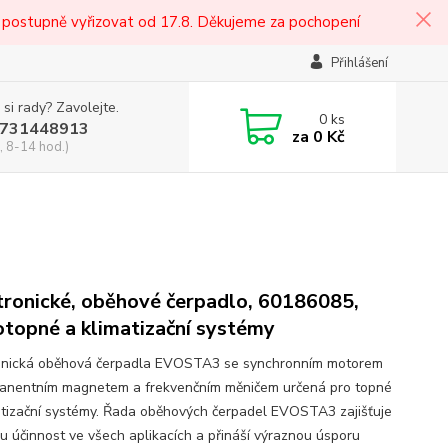
 postupně vyřizovat od 17.8. Děkujeme za pochopení
Přihlášení
 si rady? Zavolejte.
0
ks
731448913
za
0 Kč
, 8-14 hod.)
tronické, oběhové čerpadlo, 60186085,
otopné a klimatizační systémy
onická oběhová čerpadla EVOSTA3 se synchronním motorem
anentním magnetem a frekvenčním měničem určená pro topné
atizační systémy. Řada oběhových čerpadel EVOSTA3 zajišťuje
u účinnost ve všech aplikacích a přináší výraznou úsporu