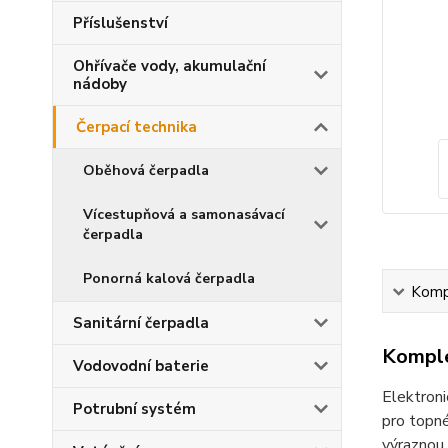
Příslušenství
Ohřívače vody, akumulační
nádoby
Čerpací technika
Oběhová čerpadla
Vícestupňová a samonasávací
čerpadla
Ponorná kalová čerpadla
Kompl
Sanitární čerpadla
Komple
Vodovodní baterie
Elektron
Potrubní systém
pro topné
výraznou 