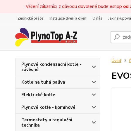
Vážení zákazníci, z důvodu dovolené bude eshop
od 
Zednické práce
Instalace dveří a oken
O nás
Jak nakupova
Úvod
Č
Plynové kondenzační kotle -
závěsné
EVOS
Kotle na tuhá paliva
Elektrické kotle
Plynové kotle - komínové
Termostaty a regulační
technika