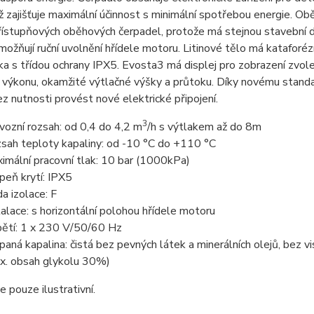
ž zajišťuje maximální účinnost s minimální spotřebou energie.
řístupňových oběhových čerpadel, protože má stejnou stavební d
možňují ruční uvolnění hřídele motoru. Litinové tělo má kataforéz
ka s třídou ochrany IPX5. Evosta3 má displej pro zobrazení zvol
výkonu, okamžité výtlačné výšky a průtoku. Díky novému standa
z nutnosti provést nové elektrické připojení.
3
vozní rozsah: od 0,4 do 4,2 m
/h s výtlakem až do 8m
sah teploty kapaliny: od -10 °C do +110 °C
imální pracovní tlak: 10 bar (1000kPa)
peň krytí: IPX5
da izolace: F
talace: s horizontální polohou hřídele motoru
ětí: 1 x 230 V/50/60 Hz
paná kapalina: čistá bez pevných látek a minerálních olejů, bez v
x. obsah glykolu 30%)
e pouze ilustrativní.