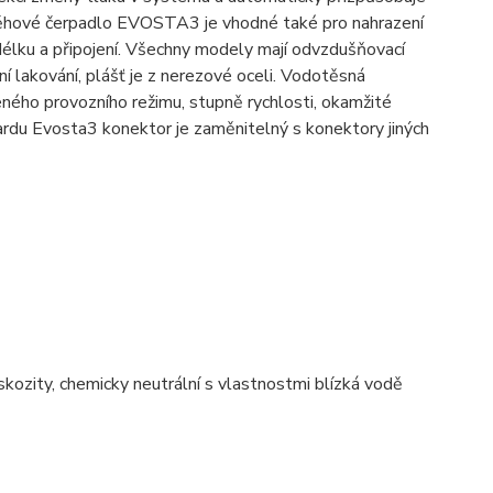
 Oběhové čerpadlo EVOSTA3 je vhodné také pro nahrazení
élku a připojení. Všechny modely mají odvzdušňovací
ní lakování, plášť je z nerezové oceli. Vodotěsná
eného provozního režimu, stupně rychlosti, okamžité
rdu Evosta3 konektor je zaměnitelný s konektory jiných
iskozity, chemicky neutrální s vlastnostmi blízká vodě