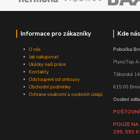
Informace pro zákazníky
Kde nás
O nás
Pobočka Br
Jak nakupovat
PlynoTop A-Z
Ukázky naší práce
Kontakty
Táborská 1
Odstoupení od smlouvy
Obchodní podmínky
615 00 Brno
Ochrana soukromí a osobních údajů
Osobní odb
POŠTOVNÍ 
POUZE NA
299, 592 6