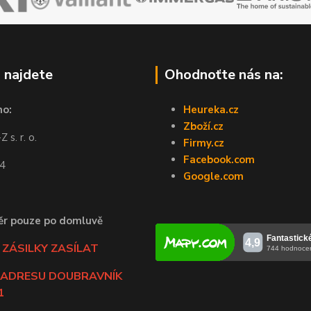
 najdete
Ohodnoťte nás na:
no:
Heureka.cz
Zboží.cz
 s. r. o.
Firmy.cz
Facebook.com
44
Google.com
ěr pouze po domluvě
ZÁSILKY ZASÍLAT
 ADRESU DOUBRAVNÍK
1