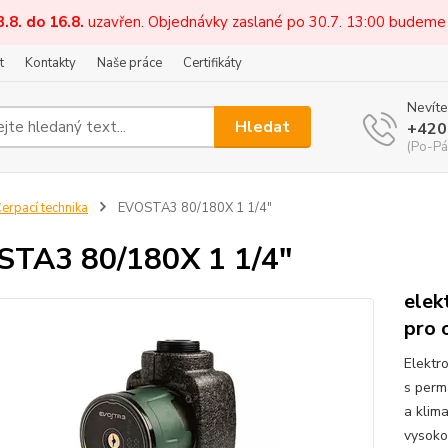
3.8. do 16.8.
uzavřen. Objednávky zaslané po 30.7. 13:00 budeme
t
Kontakty
Naše práce
Certifikáty
Nevíte
Hledat
+420
(Po-Pá
erpací technika
EVOSTA3 80/180X 1 1/4"
TA3 80/180X 1 1/4"
elek
pro 
Elektr
s perm
a klim
vysoko