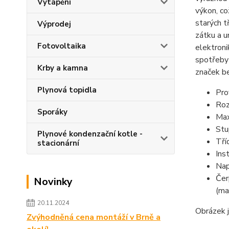
Vytápění
výkon, co
starých t
Výprodej
zátku a u
Fotovoltaika
elektroni
spotřeby 
Krby a kamna
značek be
Plynová topidla
Pro
Roz
Sporáky
Max
Stu
Plynové kondenzační kotle -
Tří
stacionární
Ins
Nap
Čer
Novinky
(ma
20.11.2024
Obrázek j
Zvýhodněná cena montáží v Brně a