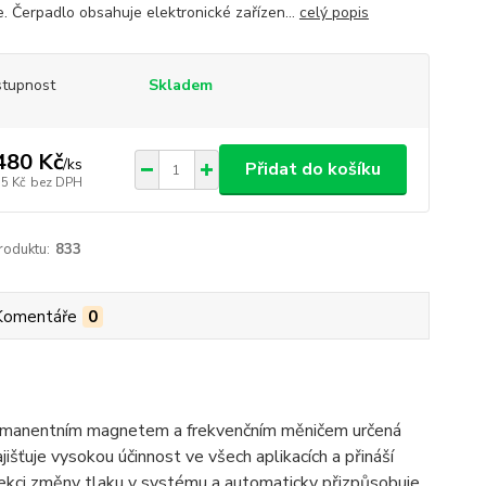
e. Čerpadlo obsahuje elektronické zařízen...
celý popis
tupnost
Skladem
480 Kč
/
ks
Přidat do košíku
35 Kč
bez DPH
roduktu:
833
Komentáře
0
rmanentním magnetem a frekvenčním měničem určená
ťuje vysokou účinnost ve všech aplikacích a přináší
tekci změny tlaku v systému a automaticky přizpůsobuje