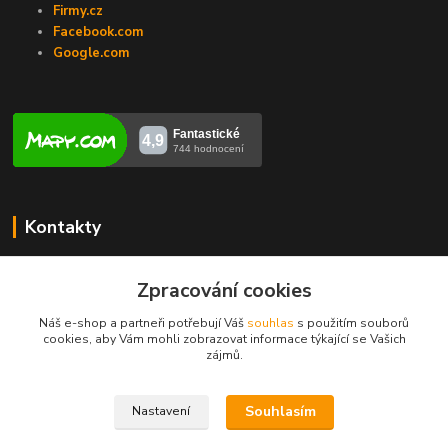
Firmy.cz
Facebook.com
Google.com
Kontakty
Veronika Zubalíková
+420731448913
Zpracování cookies
(Po-Pá, 8-14 hod.)
Náš e-shop a partneři potřebují Váš
souhlas
s použitím souborů
cookies, aby Vám mohli zobrazovat informace týkající se Vašich
info@opravakotlu.cz
zájmů.
Souhlasím
Nastavení