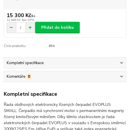
15 300 Kč
/
ks
12 645 Kč
bez DPH
Přidat do košíku
Číslo produktu:
854
Kompletní specifikace
Komentáře
0
Kompletní specifikace
Řada oběhových elektronicky řízených čerpadel EVOPLUS
SMALL. Čerpadlo má synchronní motor s permanentními magnety
řízený kmitočtovým měničem. Díky těmto vlastnostem je řada
elektronických čerpadel EVOPLUS v souladu s Evropskou směrnicí
2009/125/ES Erp (dříve EuP) a splňuje také index energetické