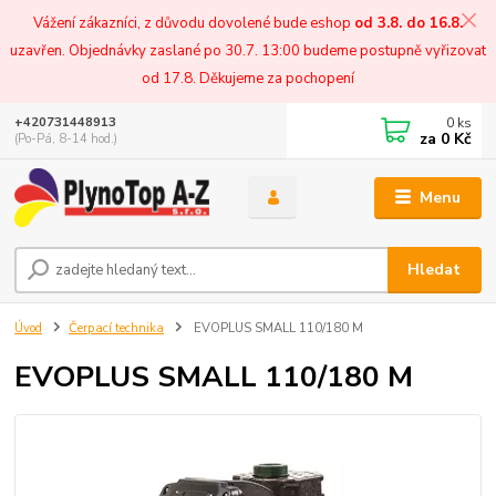
Vážení zákazníci, z důvodu dovolené bude eshop
od 3.8. do 16.8.
uzavřen. Objednávky zaslané po 30.7. 13:00 budeme postupně vyřizovat
od 17.8. Děkujeme za pochopení
0
ks
+420731448913
za
0 Kč
(Po-Pá, 8-14 hod.)
Menu
Hledat
Úvod
Čerpací technika
EVOPLUS SMALL 110/180 M
EVOPLUS SMALL 110/180 M