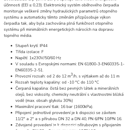
účinnosti (EEI ≤ 0,23). Elektronický systém oběhového čerpadla
monitoruje veškeré změny hydraulických parametrů otopného
systému a automaticky těmto změnám přizpůsobuje výkon
čerpadla tak, aby byla zachována plná funkčnost otopného
systému při minimálních energetických nárocích na dopravu
topného média.
Stupeň krytí: IP44
Třída izolace: F
Napětí: 1x230V/50/60 Hz
V souladu s Evropskými normami: EN 61800-3-EN60335-1-
EN60335-2-51.
3
Provozní rozsah: od 2 do 12 m
/h, s výtlakem až do 11 m
Rozsah teploty kapaliny: od -10 °C do 110 °C
Čerpaná kapalina: čistá bez pevných látek a minerálních
olejů, bez viskozity, chemicky neutrální s vlastnostmi blízká
vodě (max. obsah glykolu 30%)
Maximální pracovní tlak: 16 bar (1600kPa).
Připojení: jednotlivé provedení je k dispozici se závitem
11/2" a 2" a s přírubou DN 32 a DN 40, PN 6/PN 10/PN 16.
Zdvojené provedení je k dispozici přírubovým s připojením