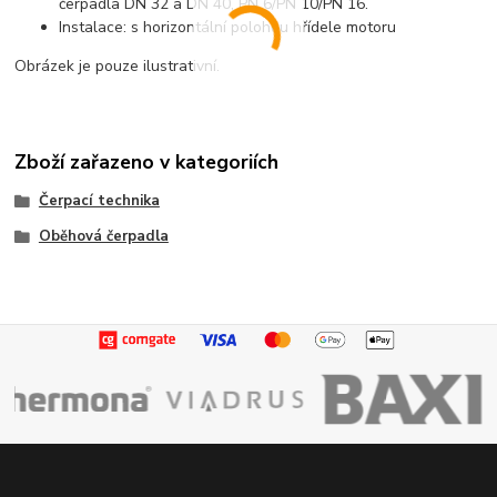
čerpadla DN 32 a DN 40, PN 6/PN 10/PN 16.
Instalace: s horizontální polohou hřídele motoru
Obrázek je pouze ilustrativní.
Zboží zařazeno v kategoriích
Čerpací technika
Oběhová čerpadla