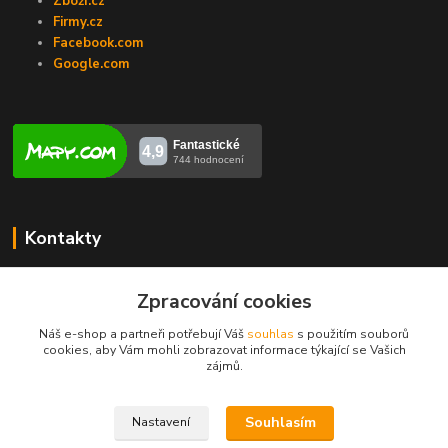
Zboží.cz
Firmy.cz
Facebook.com
Google.com
Kontakty
Veronika Zubalíková
+420731448913
Zpracování cookies
(Po-Pá, 8-14 hod.)
Náš e-shop a partneři potřebují Váš
souhlas
s použitím souborů
cookies, aby Vám mohli zobrazovat informace týkající se Vašich
info@opravakotlu.cz
zájmů.
Souhlasím
Nastavení