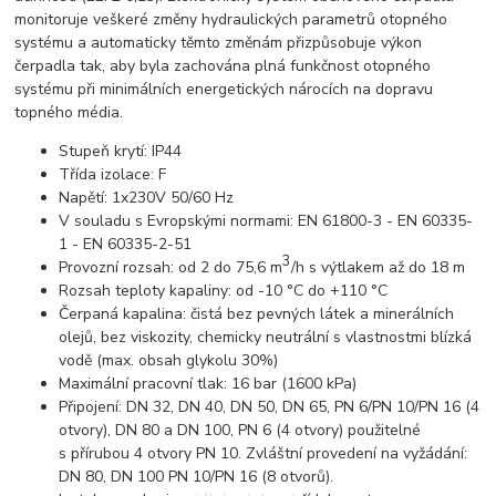
monitoruje veškeré změny hydraulických parametrů otopného
systému a automaticky těmto změnám přizpůsobuje výkon
čerpadla tak, aby byla zachována plná funkčnost otopného
systému při minimálních energetických nárocích na dopravu
topného média.
Stupeň krytí: IP44
Třída izolace: F
Napětí: 1x230V 50/60 Hz
V souladu s Evropskými normami: EN 61800-3 - EN 60335-
1 - EN 60335-2-51
3
Provozní rozsah: od 2 do 75,6 m
/h s výtlakem až do 18 m
Rozsah teploty kapaliny: od -10 °C do +110 °C
Čerpaná kapalina: čistá bez pevných látek a minerálních
olejů, bez viskozity, chemicky neutrální s vlastnostmi blízká
vodě (max. obsah glykolu 30%)
Maximální pracovní tlak: 16 bar (1600 kPa)
Připojení: DN 32, DN 40, DN 50, DN 65, PN 6/PN 10/PN 16 (4
otvory), DN 80 a DN 100, PN 6 (4 otvory) použitelné
s přírubou 4 otvory PN 10. Zvláštní provedení na vyžádání:
DN 80, DN 100 PN 10/PN 16 (8 otvorů).