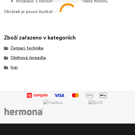
Instalace: s horizontální polohou hřídele motoru
Obrázek je pouze ilustrativní.
Zboží zařazeno v kategoriích
Čerpací technika
Oběhová čerpadla
Ivar