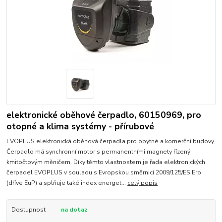
elektronické oběhové čerpadlo, 60150969, pro
otopné a klima systémy - přírubové
EVOPLUS elektronická oběhová čerpadla pro obytné a komerční budovy.
Čerpadlo má synchronní motor s permanentními magnety řízený
kmitočtovým měničem. Díky těmto vlastnostem je řada elektronických
čerpadel EVOPLUS v souladu s Evropskou směrnicí 2009/125/ES Erp
(dříve EuP) a splňuje také index energet...
celý popis
Dostupnost
na dotaz