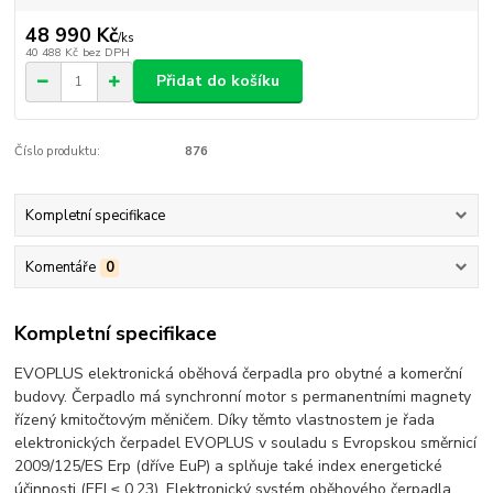
48 990 Kč
/
ks
40 488 Kč
bez DPH
Přidat do košíku
Číslo produktu:
876
Kompletní specifikace
Komentáře
0
Kompletní specifikace
EVOPLUS elektronická oběhová čerpadla pro obytné a komerční
budovy. Čerpadlo má synchronní motor s permanentními magnety
řízený kmitočtovým měničem. Díky těmto vlastnostem je řada
elektronických čerpadel EVOPLUS v souladu s Evropskou směrnicí
2009/125/ES Erp (dříve EuP) a splňuje také index energetické
účinnosti (EEI ≤ 0,23). Elektronický systém oběhového čerpadla