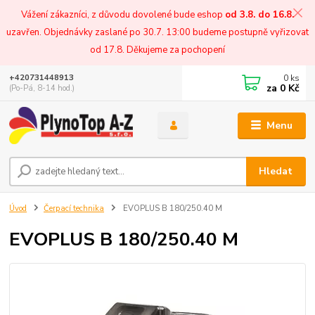
Vážení zákazníci, z důvodu dovolené bude eshop
od 3.8. do 16.8.
uzavřen. Objednávky zaslané po 30.7. 13:00 budeme postupně vyřizovat
od 17.8. Děkujeme za pochopení
0
ks
+420731448913
za
0 Kč
(Po-Pá, 8-14 hod.)
Menu
Hledat
Úvod
Čerpací technika
EVOPLUS B 180/250.40 M
EVOPLUS B 180/250.40 M