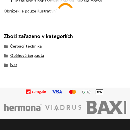
Instalace: s horizontální polohou hřídele motoru
Obrázek je pouze ilustrativní.
Zboží zařazeno v kategoriích
Čerpací technika
Oběhová čerpadla
Ivar