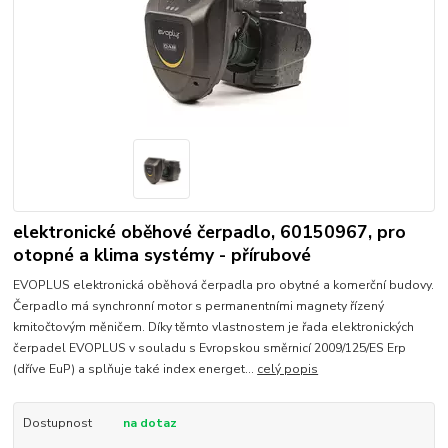
elektronické oběhové čerpadlo, 60150967, pro
otopné a klima systémy - přírubové
EVOPLUS elektronická oběhová čerpadla pro obytné a komerční budovy.
Čerpadlo má synchronní motor s permanentními magnety řízený
kmitočtovým měničem. Díky těmto vlastnostem je řada elektronických
čerpadel EVOPLUS v souladu s Evropskou směrnicí 2009/125/ES Erp
(dříve EuP) a splňuje také index energet...
celý popis
Dostupnost
na dotaz