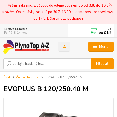
Vážení zákazníci, z důvodu dovolené bude eshop
od 3.8. do 16.8.
uzavřen. Objednávky zaslané po 30.7. 13:00 budeme postupně vyřizovat
od 17.8. Děkujeme za pochopení
0
ks
+420731448913
za
0 Kč
(Po-Pá, 8-14 hod.)
Menu
Hledat
Úvod
Čerpací technika
EVOPLUS B 120/250.40 M
EVOPLUS B 120/250.40 M