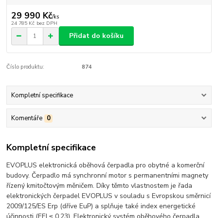
29 990 Kč
/
ks
24 785 Kč
bez DPH
Přidat do košíku
Číslo produktu:
874
Kompletní specifikace
Komentáře
0
Kompletní specifikace
EVOPLUS elektronická oběhová čerpadla pro obytné a komerční
budovy. Čerpadlo má synchronní motor s permanentními magnety
řízený kmitočtovým měničem. Díky těmto vlastnostem je řada
elektronických čerpadel EVOPLUS v souladu s Evropskou směrnicí
2009/125/ES Erp (dříve EuP) a splňuje také index energetické
účinnosti (EEI ≤ 0,23). Elektronický systém oběhového čerpadla