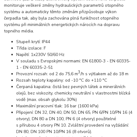
monitoruje veškeré změny hydraulických parametrů otopného
systému a automaticky těmto změnám přizpůsobuje výkon
čerpadla tak, aby byla zachována plná funkčnost otopného
systému při minimálních energetických nárocích na dopravu
topného média.
Stupeň krytí: IP44
Třída izolace: F
Napětí: 1x230V 50/60 Hz
V souladu s Evropskými normami: EN 61800-3 - EN 60335-
1 - EN 60335-2-51
3
Provozní rozsah: od 2 do 75,6 m
/h s výtlakem až do 18 m
Rozsah teploty kapaliny: od -10 °C do +110 °C
Čerpaná kapalina: čistá bez pevných látek a minerálních
olejů, bez viskozity, chemicky neutrální s vlastnostmi blízká
vodě (max. obsah glykolu 30%)
Maximální pracovní tlak: 16 bar (1600 kPa)
Připojení: DN 32, DN 40, DN 50, DN 65, PN 6/PN 10/PN 16 (4
otvory), DN 80 a DN 100, PN 6 (4 otvory) použitelné
s přírubou 4 otvory PN 10. Zvláštní provedení na vyžádání:
DN 80, DN 100 PN 10/PN 16 (8 otvorů).