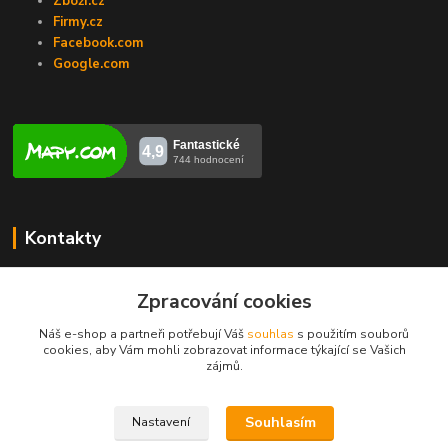
Zboží.cz
Firmy.cz
Facebook.com
Google.com
Kontakty
Veronika Zubalíková
+420731448913
Zpracování cookies
(Po-Pá, 8-14 hod.)
Náš e-shop a partneři potřebují Váš
souhlas
s použitím souborů
cookies, aby Vám mohli zobrazovat informace týkající se Vašich
info@opravakotlu.cz
zájmů.
Souhlasím
Nastavení