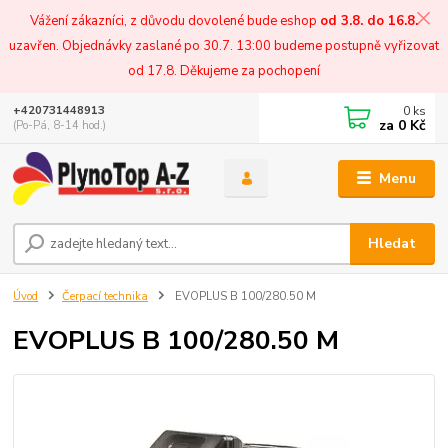
Vážení zákazníci, z důvodu dovolené bude eshop
od 3.8. do 16.8.
uzavřen. Objednávky zaslané po 30.7. 13:00 budeme postupně vyřizovat
od 17.8. Děkujeme za pochopení
0
ks
+420731448913
za
0 Kč
(Po-Pá, 8-14 hod.)
Menu
Hledat
Úvod
Čerpací technika
EVOPLUS B 100/280.50 M
EVOPLUS B 100/280.50 M