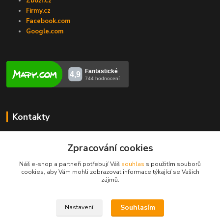
Zboží.cz
Firmy.cz
Facebook.com
Google.com
Kontakty
Veronika Zubalíková
+420731448913
Zpracování cookies
(Po-Pá, 8-14 hod.)
Náš e-shop a partneři potřebují Váš
souhlas
s použitím souborů
cookies, aby Vám mohli zobrazovat informace týkající se Vašich
info@opravakotlu.cz
zájmů.
Souhlasím
Nastavení