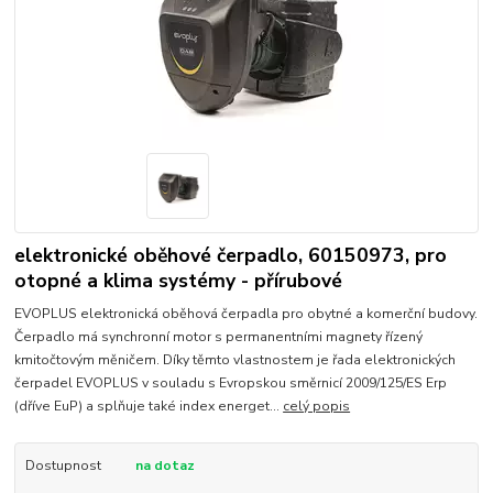
elektronické oběhové čerpadlo, 60150973, pro
otopné a klima systémy - přírubové
EVOPLUS elektronická oběhová čerpadla pro obytné a komerční budovy.
Čerpadlo má synchronní motor s permanentními magnety řízený
kmitočtovým měničem. Díky těmto vlastnostem je řada elektronických
čerpadel EVOPLUS v souladu s Evropskou směrnicí 2009/125/ES Erp
(dříve EuP) a splňuje také index energet...
celý popis
Dostupnost
na dotaz