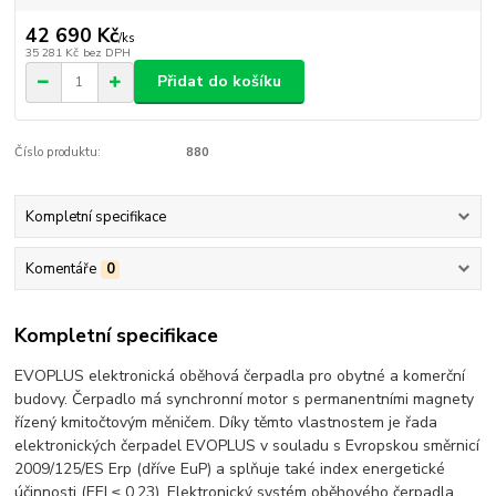
42 690 Kč
/
ks
35 281 Kč
bez DPH
Přidat do košíku
Číslo produktu:
880
Kompletní specifikace
Komentáře
0
Kompletní specifikace
EVOPLUS elektronická oběhová čerpadla pro obytné a komerční
budovy. Čerpadlo má synchronní motor s permanentními magnety
řízený kmitočtovým měničem. Díky těmto vlastnostem je řada
elektronických čerpadel EVOPLUS v souladu s Evropskou směrnicí
2009/125/ES Erp (dříve EuP) a splňuje také index energetické
účinnosti (EEI ≤ 0,23). Elektronický systém oběhového čerpadla