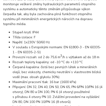
monitoruje veškeré změny hydraulických parametrů otopného
systému a automaticky těmto změnám přizpůsobuje výkon
čerpadla tak, aby byla zachována plná funkčnost otopného
systému při minimálních energetických nárocích na dopravu
topného média.
Stupeň krytí: IP44
Třída izolace: F
Napětí: 1x230V 50/60 Hz
V souladu s Evropskými normami: EN 61800-3 - EN 60335-
1 - EN 60335-2-51
3
Provozní rozsah: od 2 do 75,6 m
/h s výtlakem až do 18 m
Rozsah teploty kapaliny: od -10 °C do +110 °C
Čerpaná kapalina: čistá bez pevných látek a minerálních
olejů, bez viskozity, chemicky neutrální s vlastnostmi blízká
vodě (max. obsah glykolu 30%)
Maximální pracovní tlak: 16 bar (1600 kPa)
Připojení: DN 32, DN 40, DN 50, DN 65, PN 6/PN 10/PN 16 (4
otvory), DN 80 a DN 100, PN 6 (4 otvory) použitelné
s přírubou 4 otvory PN 10. Zvláštní provedení na vyžádání:
DN 80, DN 100 PN 10/PN 16 (8 otvorů).