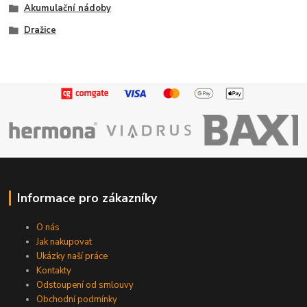
Akumulační nádoby
Dražice
Informace pro zákazníky
O nás
Jak nakupovat
Ukázky naší práce
Kontakty
Odstoupení od smlouvy
Obchodní podmínky