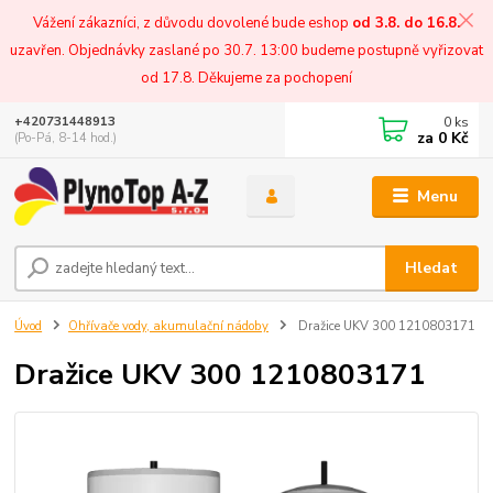
Vážení zákazníci, z důvodu dovolené bude eshop
od 3.8. do 16.8.
uzavřen. Objednávky zaslané po 30.7. 13:00 budeme postupně vyřizovat
od 17.8. Děkujeme za pochopení
0
ks
+420731448913
za
0 Kč
(Po-Pá, 8-14 hod.)
Menu
Hledat
Úvod
Ohřívače vody, akumulační nádoby
Dražice UKV 300 1210803171
Dražice UKV 300 1210803171