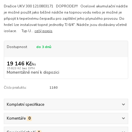
Dražice UKV 300 1210803171 DOPRODEJ!!! Ocelové akumulační nádrže
je možné použít jako běžné nádrže na topnou vodu nebo je možné je
připojit k tepelnému čerpadlu pro zajištění jeho plynulého provozu. Do
hrdel lze instalovat topné jednotky TJ 6/4". Nádrže jsou dodávány včetně
izolace. Typ U...
celý popis
Dostupnost
do 3 dnů
19 146 Kč
/
ks
15 823 Kč
bez DPH
Momentálně není k dispozici
Číslo produktu:
1160
Kompletní specifikace
Komentáře
0