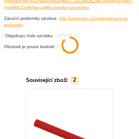
highlight=WyJva2NlIiwxNjAsInMiLCJva2NlIDE2MCIsIm9rY2UgMT
YwIHMiLCIxNjAgcyJd#technicke-parametry
Záruční podmínky výrobce:
http://www.dzd.cz/cs/servis/zarucni-
podminky
Objednací číslo výrobku:
1107115101
Obrázek je pouze ilustrativní.
Související zboží
2