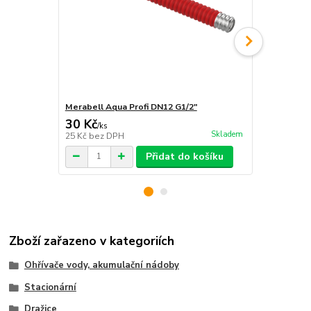
Merabell Aqua Profi DN12 G1/2"
Merabell Aq
30 Kč
30 Kč
/
ks
/
ks
Skladem
25 Kč
bez DPH
25 Kč
bez D
Přidat do košíku
Zboží zařazeno v kategoriích
Ohřívače vody, akumulační nádoby
Stacionární
Dražice