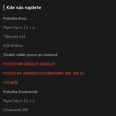
Kde nás najdete
Pobočka Brno:
PlynoTop A-Z s. r. o.
Táborská 144
615 00 Brno
Osobní odběr pouze po domluvě
POŠTOVNÍ ZÁSILKY ZASÍLAT
POUZE NA ADRESU DOUBRAVNÍK 299, 592 61
VIZ NÍŽE
Pobočka Doubravník:
PlynoTop A-Z s .r. o.
Doubravník 299