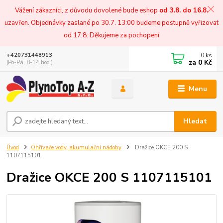
Vážení zákazníci, z důvodu dovolené bude eshop
od 3.8. do 16.8.
uzavřen. Objednávky zaslané po 30.7. 13:00 budeme postupně vyřizovat
od 17.8. Děkujeme za pochopení
0
ks
+420731448913
za
0 Kč
(Po-Pá, 8-14 hod.)
Menu
Hledat
Úvod
Ohřívače vody, akumulační nádoby
Dražice OKCE 200 S
1107115101
Dražice OKCE 200 S 1107115101