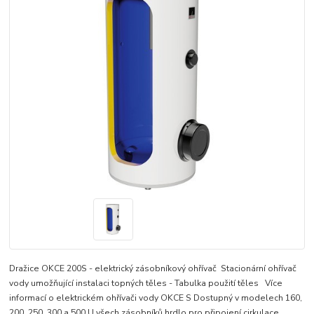
Dražice OKCE 200S - elektrický zásobníkový ohřívač Stacionární ohřívač
vody umožňující instalaci topných těles - Tabulka použití těles Více
informací o elektrickém ohřívači vody OKCE S Dostupný v modelech 160,
200, 250, 300 a 500 U všech zásobníků hrdlo pro připojení cirkulace