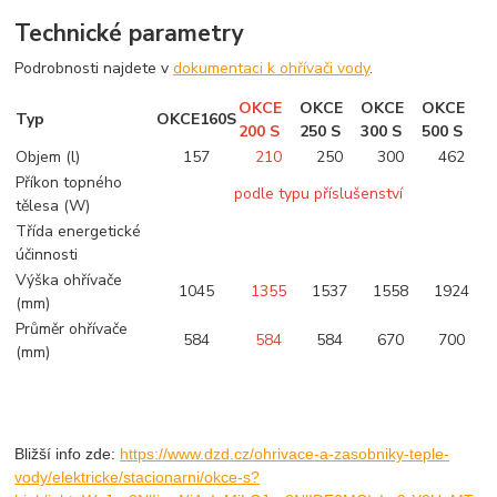
Technické parametry
Podrobnosti najdete v
dokumentaci k ohřívači vody
.
OKCE
OKCE
OKCE
OKCE
Typ
OKCE
160
S
200
S
250
S
300
S
500
S
Objem (l)
157
210
250
300
462
Příkon topného
podle typu příslušenství
tělesa (W)
Třída energetické
účinnosti
Výška ohřívače
1045
1355
1537
1558
1924
(mm)
Průměr ohřívače
584
584
584
670
700
(mm)
Bližší info zde:
https://www.dzd.cz/ohrivace-a-zasobniky-teple-
vody/elektricke/stacionarni/okce-s?