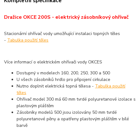
Kompletní specifikace
Dražice OKCE 200S - elektrický zásobníkový ohřívač
Stacionární ohřívač vody umožňující instalaci topných těles
-
Tabulka použití těles
Více informací o elektrickém ohřívači vody
OKCE
S
Dostupný v modelech 160, 200, 250,
300
a 500
U všech zásobníků hrdlo pro připojení cirkulace
Nutno doplnit elektrická topná tělesa -
Tabulka použití
těles
Ohřívač model
300
má 60 mm tvrdé polyuretanové izolace
s
plastovým pláštěm
Zásobníky modelů 500 jsou izolovány 50 mm tvrdé
polyuretanové pěny a opatřeny plastovým pláštěm v bílé
barvě