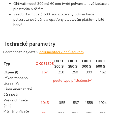
Ohřívač model 300 má 60 mm tvrdé polyuretanové izolace
s
plastovým pláštěm
Zásobníky modelů 500 jsou izolovány 50 mm tvrdé
polyuretanové pěny a opatřeny plastovým pláštěm v bílé
barvě
Technické parametry
Podrobnosti najdete v
dokumentaci k ohřívači vody
.
OKCE
OKCE
OKCE
OKCE
Typ
OKCE
160
S
200
S
250
S
300
S
500
S
Objem (l)
157
210
250
300
462
Příkon topného
podle typu příslušenství
tělesa (W)
Třída energetické
účinnosti
Výška ohřívače
1045
1355
1537
1558
1924
(mm)
Průměr ohřívače