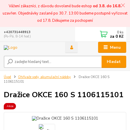
Vážení zákazníci, z důvodu dovolené bude eshop
od 3.8. do 16.8.
uzavřen. Objednávky zaslané po 30.7. 13:00 budeme postupně vyřizovat
od 17.8. Děkujeme za pochopení
0
ks
+420731448913
za
0 Kč
(Po-Pá, 8-14 hod.)
Menu
Hledat
Úvod
Ohřívače vody, akumulační nádoby
Dražice OKCE 160 S
1106115101
Dražice OKCE 160 S 1106115101
Akce