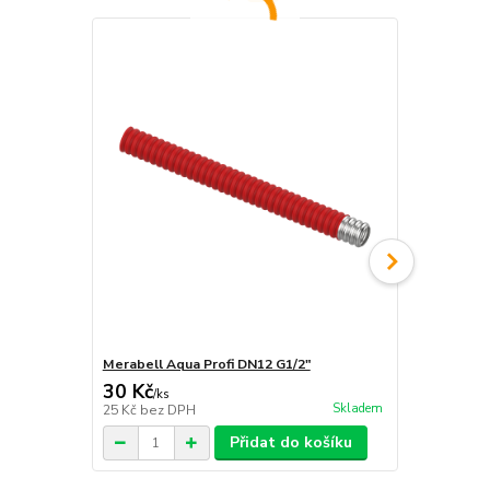
Merabell Aqua Profi DN12 G1/2"
Merabell Aq
30 Kč
30 Kč
/
ks
/
ks
Skladem
25 Kč
bez DPH
25 Kč
bez D
Přidat do košíku