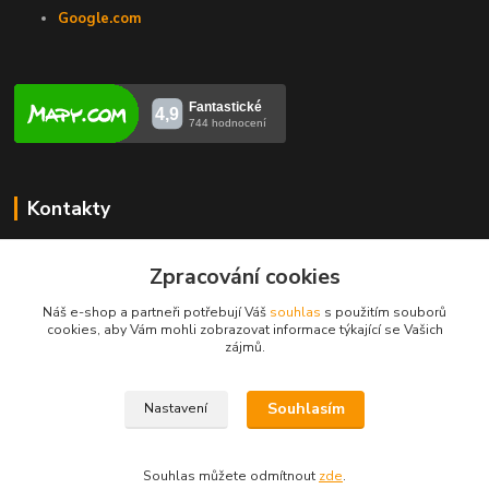
Google.com
Kontakty
Veronika Zubalíková
Zpracování cookies
+420731448913
(Po-Pá, 8-14 hod.)
Náš e-shop a partneři potřebují Váš
souhlas
s použitím souborů
cookies, aby Vám mohli zobrazovat informace týkající se Vašich
info@opravakotlu.cz
zájmů.
Souhlasím
Nastavení
Souhlas můžete odmítnout
zde
.