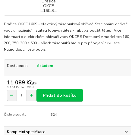
Dražice OKCE 160S - elektrický zásobníkový ohřívač Stacionární ohřívač
vody umožňující instalaci topných těles - Tabulka použití těles Více
informací o elektrickém ohřívači vody OKCE S Dostupný v modelech 160,
200, 250, 300 a 500 U všech zásobníků hrdlo pro připojení cirkulace
Nutno dopl...
celý popis
Dostupnost
Skladem
11 089 Kč
/
ks
9 164 Kč
bez DPH
Přidat do košíku
Číslo produktu:
524
Kompletní specifikace