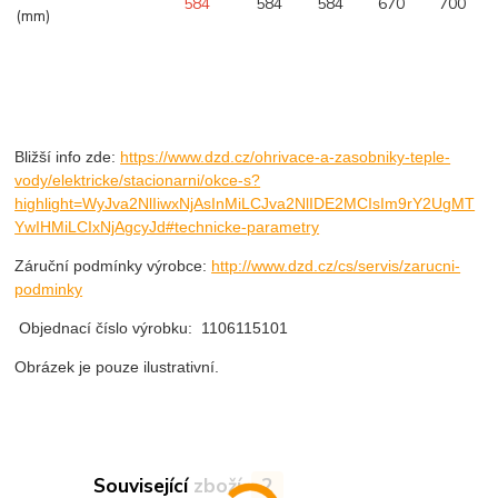
584
584
584
670
700
(mm)
Bližší info zde:
https://www.dzd.cz/ohrivace-a-zasobniky-teple-
vody/elektricke/stacionarni/okce-s?
highlight=WyJva2NlIiwxNjAsInMiLCJva2NlIDE2MCIsIm9rY2UgMT
YwIHMiLCIxNjAgcyJd#technicke-parametry
Záruční podmínky výrobce:
http://www.dzd.cz/cs/servis/zarucni-
podminky
Objednací číslo výrobku:
1106115101
Obrázek je pouze ilustrativní.
Související zboží
2