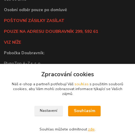
Osobní odběr pouze po domluvě
POŠTOVNÍ ZÁSILKY ZASÍLAT
POUZE NA ADRESU DOUBRAVNÍK 299, 592 61
VIZ NÍŽE
Pobočka Doubravník:
PlynoTop A-Z s .r. o.
Zpracování cookies
Doubravník 299
Náš e-shop a partneři potřebují Váš
souhlas
s použitím souborů
592 61 Doubravník
cookies, aby Vám mohli zobrazovat informace týkající se Vašich
zájmů.
Po-Pá: 8:00 -14:00
Odběr zboží po potvrzení obchodem.
Souhlasím
Nastavení
Ohodnoťte nás na:
Souhlas můžete odmítnout
zde
.