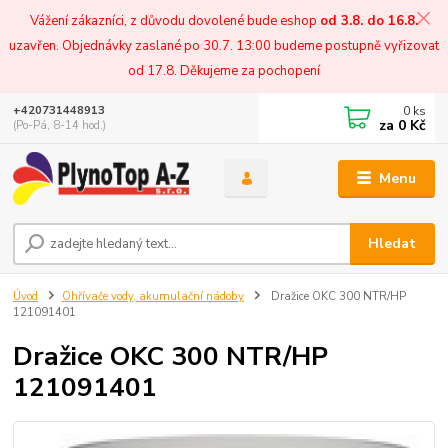
Vážení zákazníci, z důvodu dovolené bude eshop
od 3.8. do 16.8.
uzavřen. Objednávky zaslané po 30.7. 13:00 budeme postupně vyřizovat
od 17.8. Děkujeme za pochopení
0
ks
+420731448913
za
0 Kč
(Po-Pá, 8-14 hod.)
Menu
Hledat
Úvod
Ohřívače vody, akumulační nádoby
Dražice OKC 300 NTR/HP
121091401
Dražice OKC 300 NTR/HP
121091401