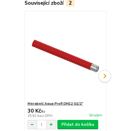
Související zboží
2
Merabell Aqua Profi DN12 G1/2"
Merabell Aq
30 Kč
30 Kč
/
ks
/
ks
Skladem
25 Kč
bez DPH
25 Kč
bez D
Přidat do košíku