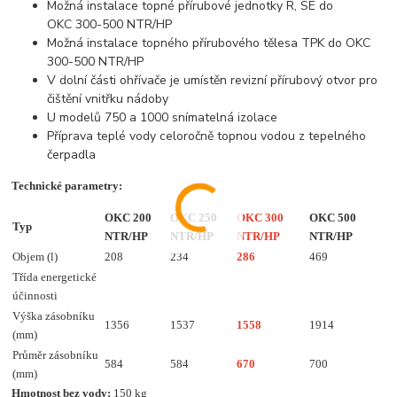
Možná instalace topné přírubové jednotky R, SE do
OKC 300-500 NTR/HP
Možná instalace topného přírubového tělesa TPK do OKC
300-500 NTR/HP
V dolní části ohřívače je umístěn revizní přírubový otvor pro
čištění vnitřku nádoby
U modelů 750 a 1000 snímatelná izolace
Příprava teplé vody celoročně topnou vodou z tepelného
čerpadla
Technické parametry:
OKC 200
OKC 250
OKC 300
OKC 500
Typ
NTR/HP
NTR/HP
NTR/HP
NTR/HP
Objem (l)
208
234
286
469
Třída energetické
účinnosti
Výška zásobníku
1356
1537
1558
1914
(mm)
Průměr zásobníku
584
584
670
700
(mm)
Hmotnost bez vody:
150 kg