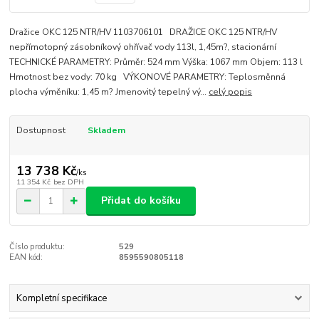
Dražice OKC 125 NTR/HV 1103706101 DRAŽICE OKC 125 NTR/HV
nepřímotopný zásobníkový ohřívač vody 113l, 1,45m?, stacionární
TECHNICKÉ PARAMETRY: Průměr: 524 mm Výška: 1067 mm Objem: 113 l
Hmotnost bez vody: 70 kg VÝKONOVÉ PARAMETRY: Teplosměnná
plocha výměníku: 1,45 m? Jmenovitý tepelný vý...
celý popis
Dostupnost
Skladem
13 738 Kč
/
ks
11 354 Kč
bez DPH
Přidat do košíku
Číslo produktu:
529
EAN kód:
8595590805118
Kompletní specifikace