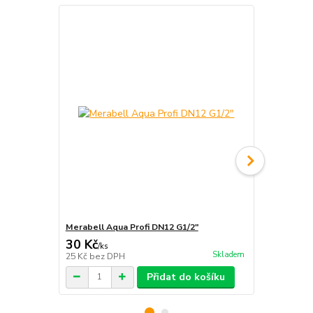
Merabell Aqua Profi DN12 G1/2"
Merabell Aq
30 Kč
30 Kč
/
ks
/
ks
Skladem
25 Kč
bez DPH
25 Kč
bez D
Přidat do košíku