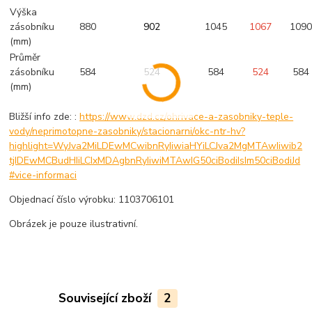
Výška
zásobníku
880
902
1045
1067
109
(mm)
Průměr
zásobníku
584
524
584
524
584
(mm)
Bližší info zde: :
https://www.dzd.cz/ohrivace-a-zasobniky-teple-
vody/neprimotopne-zasobniky/stacionarni/okc-ntr-hv?
highlight=WyJva2MiLDEwMCwibnRyIiwiaHYiLCJva2MgMTAwIiwib2
tjIDEwMCBudHIiLCIxMDAgbnRyIiwiMTAwIG50ciBodiIsIm50ciBodiJd
#vice-informaci
Objednací číslo výrobku: 1103706101
Obrázek je pouze ilustrativní.
Související zboží
2