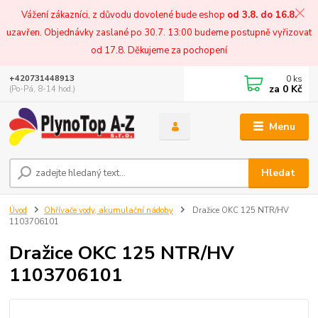
Vážení zákazníci, z důvodu dovolené bude eshop
od 3.8. do 16.8.
uzavřen. Objednávky zaslané po 30.7. 13:00 budeme postupně vyřizovat
od 17.8. Děkujeme za pochopení
0
ks
+420731448913
za
0 Kč
(Po-Pá, 8-14 hod.)
Menu
Hledat
Úvod
Ohřívače vody, akumulační nádoby
Dražice OKC 125 NTR/HV
1103706101
Dražice OKC 125 NTR/HV
1103706101