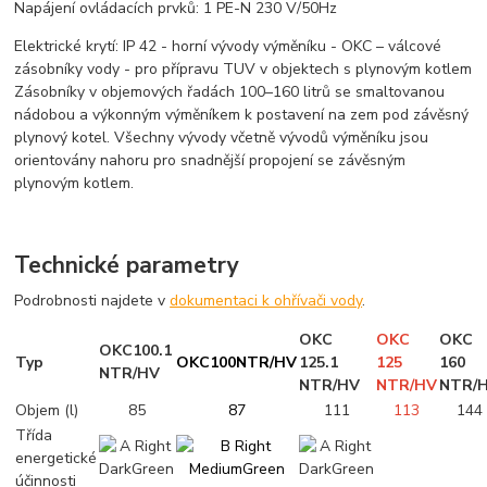
Napájení ovládacích prvků: 1 PE-N 230 V/50Hz
Elektrické krytí: IP 42 - horní vývody výměníku - OKC – válcové
zásobníky vody - pro přípravu TUV v objektech s plynovým kotlem
Zásobníky v objemových řadách 100–160 litrů se smaltovanou
nádobou a výkonným výměníkem k postavení na zem pod závěsný
plynový kotel. Všechny vývody včetně vývodů výměníku jsou
orientovány nahoru pro snadnější propojení se závěsným
plynovým kotlem.
Technické parametry
Podrobnosti najdete v
dokumentaci k ohřívači vody
.
OKC
OKC
OKC
OKC
100
.1
Typ
OKC
100
NTR
/
HV
125.1
125
160
NTR
/
HV
NTR
/
HV
NTR
/
HV
NTR
/
Objem (l)
85
87
111
113
144
Třída
energetické
účinnosti