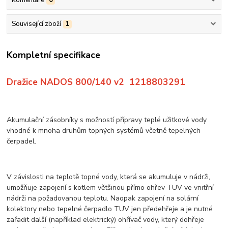
Komentáře
0
Související zboží
1
Kompletní specifikace
Dražice NADOS 800/140 v2 1218803291
Akumulační zásobníky s možností přípravy teplé užitkové vody
vhodné k mnoha druhům topných systémů včetně tepelných
čerpadel.
V závislosti na teplotě topné vody, která se akumuluje v nádrži,
umožňuje zapojení s kotlem většinou přímo ohřev TUV ve vnitřní
nádrži na požadovanou teplotu. Naopak zapojení na solární
kolektory nebo tepelné čerpadlo TUV jen předehřeje a je nutné
zařadit další (například elektrický) ohřívač vody, který dohřeje