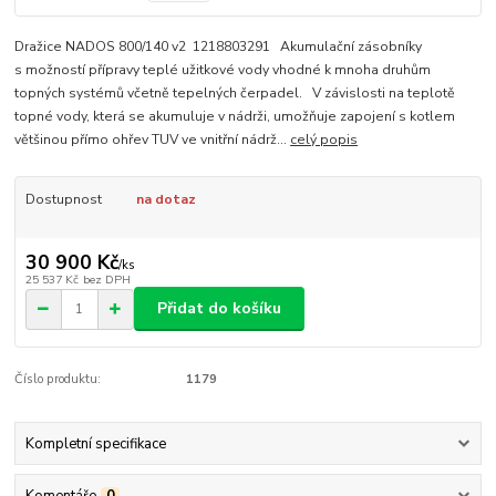
Dražice NADOS 800/140 v2 1218803291 Akumulační zásobníky
s možností přípravy teplé užitkové vody vhodné k mnoha druhům
topných systémů včetně tepelných čerpadel. V závislosti na teplotě
topné vody, která se akumuluje v nádrži, umožňuje zapojení s kotlem
většinou přímo ohřev TUV ve vnitřní nádrž...
celý popis
Dostupnost
na dotaz
30 900 Kč
/
ks
25 537 Kč
bez DPH
Přidat do košíku
Číslo produktu:
1179
Kompletní specifikace