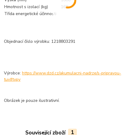
Hmotnost s izolací (kg)
169
Třída energetické účinnosti
Objednací číslo výrobku: 1218803291
Výrobce:
https://www.dzd.cz/akumulacni-nadrze/s-pripravou-
tuv#typy
Obrázek je pouze ilustrativní.
Související zboží
1