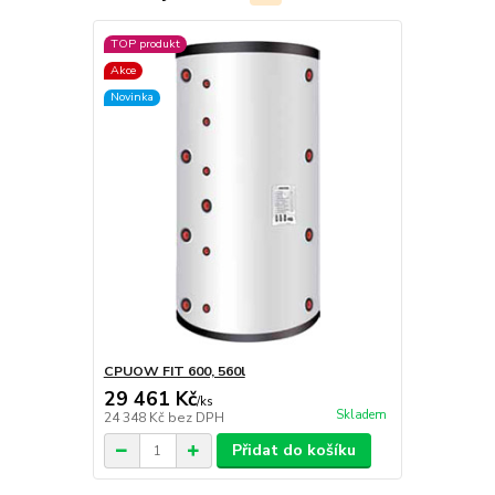
TOP produkt
Akce
Novinka
CPUOW FIT 600, 560l
29 461 Kč
/
ks
Skladem
24 348 Kč
bez DPH
Přidat do košíku