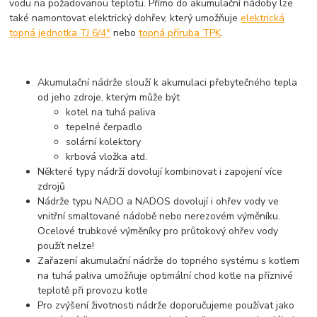
vodu na požadovanou teplotu. Přímo do akumulační nádoby lze
také namontovat elektrický dohřev, který umožňuje
elektrická
topná jednotka TJ 6/4"
nebo
topná příruba TPK
.
Akumulační nádrže slouží k akumulaci přebytečného tepla
od jeho zdroje, kterým může být
kotel na tuhá paliva
tepelné čerpadlo
solární kolektory
krbová vložka atd.
Některé typy nádrží dovolují kombinovat i zapojení více
zdrojů
Nádrže typu NADO a NADOS dovolují i ohřev vody ve
vnitřní smaltované nádobě nebo nerezovém výměníku.
Ocelové trubkové výměníky pro průtokový ohřev vody
použít nelze!
Zařazení akumulační nádrže do topného systému s kotlem
na tuhá paliva umožňuje optimální chod kotle na příznivé
teplotě při provozu kotle
Pro zvýšení životnosti nádrže doporučujeme používat jako