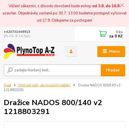
Vážení zákazníci, z důvodu dovolené bude eshop
od 3.8. do 16.8.
uzavřen. Objednávky zaslané po 30.7. 13:00 budeme postupně vyřizovat
od 17.8. Děkujeme za pochopení
0
ks
+420731448913
za
0 Kč
(Po-Pá, 8-14 hod.)
Menu
Hledat
Úvod
Ohřívače vody, akumulační nádoby
Dražice NADOS 800/140 v2
1218803291
Dražice NADOS 800/140 v2
1218803291