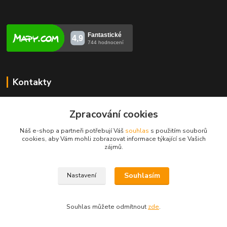
Kontakty
Veronika Zubalíková
+420731448913
Zpracování cookies
(Po-Pá, 8-14 hod.)
Náš e-shop a partneři potřebují Váš
souhlas
s použitím souborů
cookies, aby Vám mohli zobrazovat informace týkající se Vašich
info@opravakotlu.cz
zájmů.
Souhlasím
Nastavení
Souhlas můžete odmítnout
zde
.
Vytvořeno na
Eshop-rychle.cz