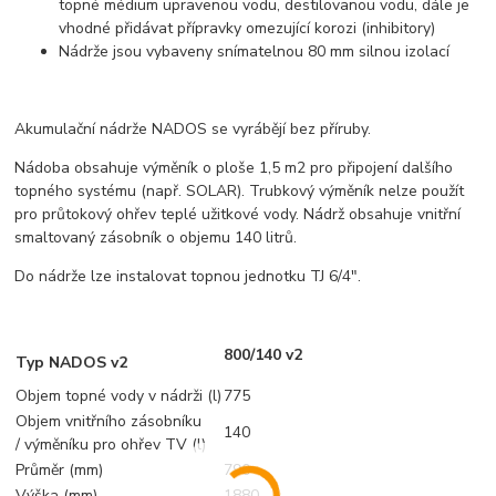
topné médium upravenou vodu, destilovanou vodu, dále je
vhodné přidávat přípravky omezující korozi (inhibitory)
Nádrže jsou vybaveny snímatelnou 80 mm silnou izolací
Akumulační nádrže NADOS se vyrábějí bez příruby.
Nádoba obsahuje výměník o ploše 1,5 m2 pro připojení dalšího
topného systému (např. SOLAR). Trubkový výměník nelze použít
pro průtokový ohřev teplé užitkové vody. Nádrž obsahuje vnitřní
smaltovaný zásobník o objemu 140 litrů.
Do nádrže lze instalovat topnou jednotku TJ 6/4".
800/140 v2
Typ NADOS v2
Objem topné vody v nádrži (l)
775
Objem vnitřního zásobníku
140
/ výměníku pro ohřev TV (l)
Průměr (mm)
790
Výška (mm)
1880