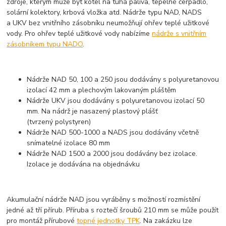
zdroje, kterým může být kotel na tuhá paliva, tepelné čerpadlo,
solární kolektory, krbová vložka atd. Nádrže typu NAD, NADS
a UKV bez vnitřního zásobníku neumožňují ohřev teplé užitkové
vody. Pro ohřev teplé užitkové vody nabízíme
nádrže s vnitřním
zásobníkem typu NADO
.
Nádrže NAD 50, 100 a 250 jsou dodávány s polyuretanovou
izolací 42 mm a plechovým lakovaným pláštěm
Nádrže UKV jsou dodávány s polyuretanovou izolací 50
mm. Na nádrž je nasazený plastový plášť
(tvrzený polystyren)
Nádrže NAD 500-1000 a NADS jsou dodávány včetně
snímatelné izolace 80 mm
Nádrže NAD 1500 a 2000 jsou dodávány bez izolace.
Izolace je dodávána na objednávku
Akumulační nádrže NAD jsou vyráběny s možností rozmístění
jedné až tří přírub. Příruba s roztečí šroubů 210 mm se může použít
pro montáž přírubové
topné jednotky TPK
. Na zakázku lze