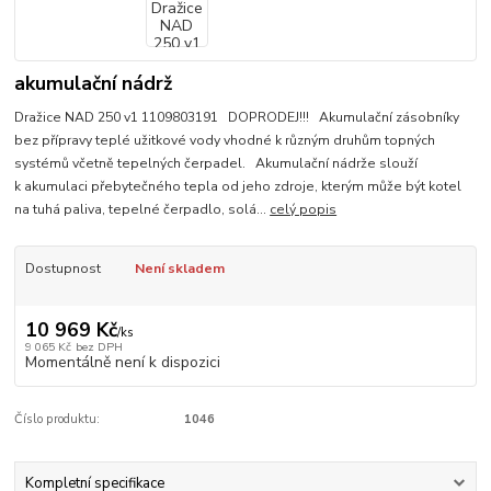
akumulační nádrž
Dražice NAD 250 v1 1109803191 DOPRODEJ!!! Akumulační zásobníky
bez přípravy teplé užitkové vody vhodné k různým druhům topných
systémů včetně tepelných čerpadel. Akumulační nádrže slouží
k akumulaci přebytečného tepla od jeho zdroje, kterým může být kotel
na tuhá paliva, tepelné čerpadlo, solá...
celý popis
Dostupnost
Není skladem
10 969 Kč
/
ks
9 065 Kč
bez DPH
Momentálně není k dispozici
Číslo produktu:
1046
Kompletní specifikace