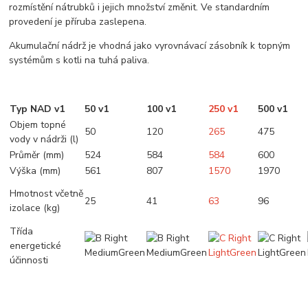
rozmístění nátrubků i jejich množství změnit. Ve standardním
provedení je příruba zaslepena.
Akumulační nádrž je vhodná jako vyrovnávací zásobník k topným
systémům s kotli na tuhá paliva.
Typ NAD v1
50 v1
100 v1
250 v1
500 v1
Objem topné
50
120
265
475
vody v nádrži (l)
Průměr (mm)
524
584
584
600
Výška (mm)
561
807
1570
1970
Hmotnost včetně
25
41
63
96
izolace (kg)
Třída
energetické
účinnosti