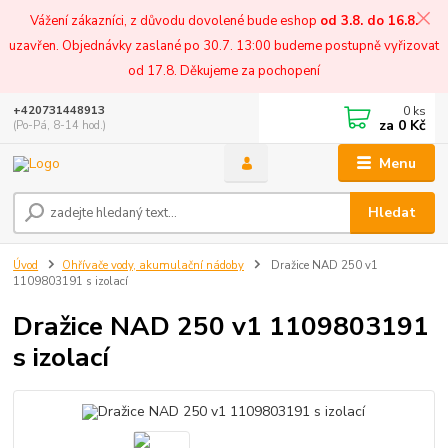
Vážení zákazníci, z důvodu dovolené bude eshop
od 3.8. do 16.8.
uzavřen. Objednávky zaslané po 30.7. 13:00 budeme postupně vyřizovat
od 17.8. Děkujeme za pochopení
0
ks
+420731448913
za
0 Kč
(Po-Pá, 8-14 hod.)
Menu
Hledat
Úvod
Ohřívače vody, akumulační nádoby
Dražice NAD 250 v1
1109803191 s izolací
Dražice NAD 250 v1 1109803191
s izolací