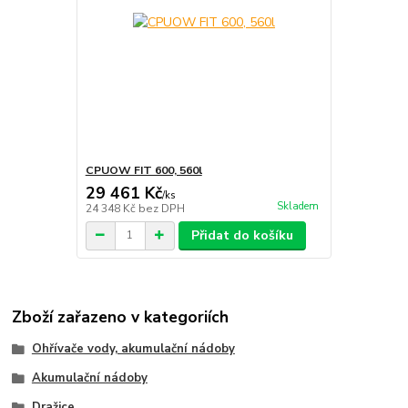
CPUOW FIT 600, 560l
29 461 Kč
/
ks
Skladem
24 348 Kč
bez DPH
Přidat do košíku
Zboží zařazeno v kategoriích
Ohřívače vody, akumulační nádoby
Akumulační nádoby
Dražice