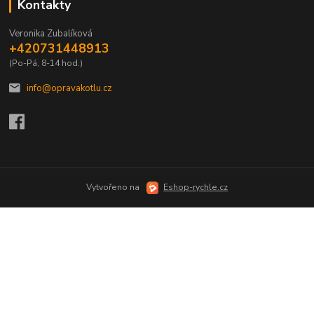
Kontakty
Veronika Zubalíková
+420731448913
(Po-Pá, 8-14 hod.)
info@opravakotlu.cz
Vytvořeno na
Eshop-rychle.cz