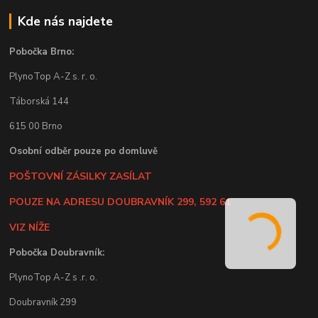
Kde nás najdete
Pobočka Brno:
PlynoTop A-Z s. r. o.
Táborská 144
615 00 Brno
Osobní odběr pouze po domluvě
POŠTOVNÍ ZÁSILKY ZASÍLAT
POUZE NA ADRESU DOUBRAVNÍK 299, 592 61
VIZ NÍŽE
Pobočka Doubravník:
PlynoTop A-Z s .r. o.
Doubravník 299