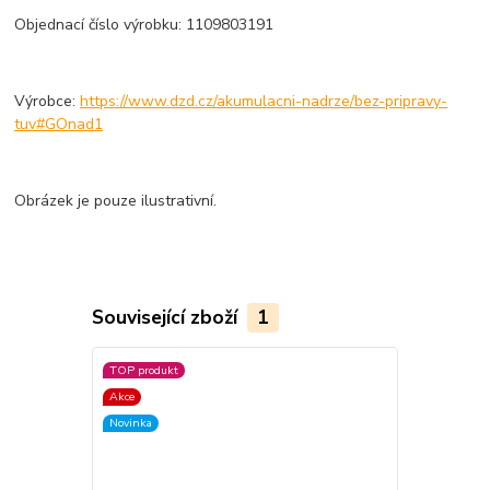
Objednací číslo výrobku: 1109803191
Výrobce:
https://www.dzd.cz/akumulacni-nadrze/bez-pripravy-
tuv#GOnad1
Obrázek je pouze ilustrativní.
Související zboží
1
TOP produkt
Akce
Novinka