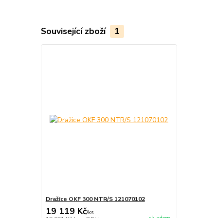
Související zboží
1
Dražice OKF 300 NTR/S 121070102
19 119 Kč
/
ks