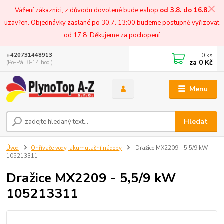
Vážení zákazníci, z důvodu dovolené bude eshop
od 3.8. do 16.8.
uzavřen. Objednávky zaslané po 30.7. 13:00 budeme postupně vyřizovat
od 17.8. Děkujeme za pochopení
0
ks
+420731448913
za
0 Kč
(Po-Pá, 8-14 hod.)
Menu
Hledat
Úvod
Ohřívače vody, akumulační nádoby
Dražice MX2209 - 5,5/9 kW
105213311
Dražice MX2209 - 5,5/9 kW
105213311