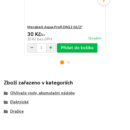
Merabell Aqua Profi DN12 G1/2"
Merabell Aq
30 Kč
30 Kč
/
ks
/
ks
Skladem
25 Kč
bez DPH
25 Kč
bez D
Přidat do košíku
Zboží zařazeno v kategoriích
Ohřívače vody, akumulační nádoby
Elektrické
Dražice