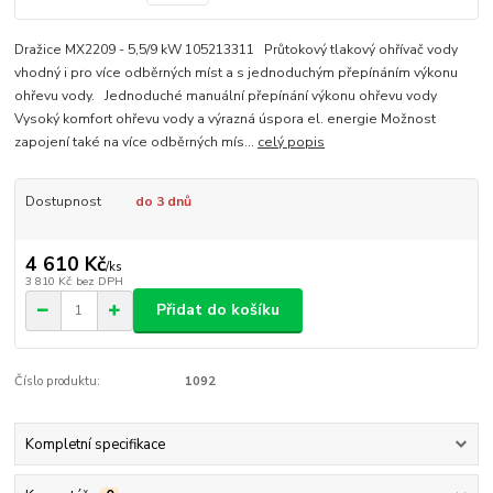
Dražice MX2209 - 5,5/9 kW 105213311 Průtokový tlakový ohřívač vody
vhodný i pro více odběrných míst a s jednoduchým přepínáním výkonu
ohřevu vody. Jednoduché manuální přepínání výkonu ohřevu vody
Vysoký komfort ohřevu vody a výrazná úspora el. energie Možnost
zapojení také na více odběrných mís...
celý popis
Dostupnost
do 3 dnů
4 610 Kč
/
ks
3 810 Kč
bez DPH
Přidat do košíku
Číslo produktu:
1092
Kompletní specifikace