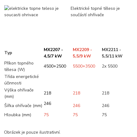
Elektrické topné těleso je
součástí ohřívače
MX2207 -
MX2209 -
MX2211 -
Typ
4,5/7 kW
5,5/9 kW
5,5/11 kW
Příkon topného
4500+2500
5500+3500
2x 5500
tělesa (W)
Třída energetické
účinnosti
Výška ohřívače
218
218
218
(mm)
246
Šířka ohřívače (mm)
246
246
Hloubka (mm)
75
75
75
Obrázek je pouze ilustrativní.