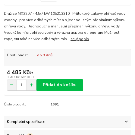
Dražice MX2207 - 4,5/7 kW 105213310 Průtokový tlakový ohřívač vody
vhodný i pro více odběrných míst a s jednoduchým přepínáním výkonu
ohřevu vody. Jednoduché manuální přepínání výkonu ohřevu vody
Vysoký komfort ohřevu vody a výrazná úspora el. energie Možnost
zapojení také na více odběrných mís...
celý popis
Dostupnost
do 3 dnů
4 485 Kč
/
ks
3 707 Kč
bez DPH
Přidat do košíku
Číslo produktu:
1091
Kompletní specifikace