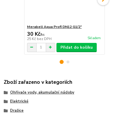
Merabell Aqua Profi DN12 G1/2"
Merabell Aq
30 Kč
30 Kč
/
ks
/
ks
Skladem
25 Kč
bez DPH
25 Kč
bez D
Přidat do košíku
Zboží zařazeno v kategoriích
Ohřívače vody, akumulační nádoby
Elektrické
Dražice