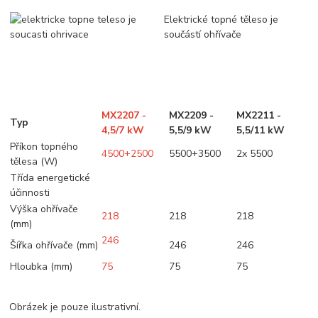
Elektrické topné těleso je
součástí ohřívače
MX2207 -
MX2209 -
MX2211 -
Typ
4,5/7 kW
5,5/9 kW
5,5/11 kW
Příkon topného
4500+2500
5500+3500
2x 5500
tělesa (W)
Třída energetické
účinnosti
Výška ohřívače
218
218
218
(mm)
246
Šířka ohřívače (mm)
246
246
Hloubka (mm)
75
75
75
Obrázek je pouze ilustrativní.