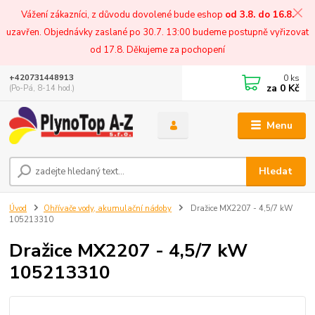
Vážení zákazníci, z důvodu dovolené bude eshop
od 3.8. do 16.8.
uzavřen. Objednávky zaslané po 30.7. 13:00 budeme postupně vyřizovat
od 17.8. Děkujeme za pochopení
0
ks
+420731448913
za
0 Kč
(Po-Pá, 8-14 hod.)
Menu
Hledat
Úvod
Ohřívače vody, akumulační nádoby
Dražice MX2207 - 4,5/7 kW
105213310
Dražice MX2207 - 4,5/7 kW
105213310