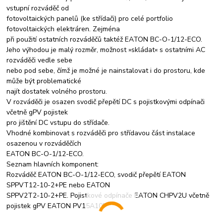
vstupní rozváděč od
fotovoltaických panelů (ke střídači) pro celé portfolio
fotovoltaických elektráren. Zejména
při použití ostatních rozváděčů taktéž EATON BC-O-1/12-ECO.
Jeho výhodou je malý rozměr, možnost »skládat« s ostatními AC
rozváděči vedle sebe
nebo pod sebe, čímž je možné je nainstalovat i do prostoru, kde
může být problematické
najít dostatek volného prostoru.
V rozváděči je osazen svodič přepětí DC s pojistkovými odpínači
včetně gPV pojistek
pro jištění DC vstupu do střídače.
Vhodné kombinovat s rozváděči pro střídavou část instalace
osazenou v rozváděčích
EATON BC-O-1/12-ECO.
Seznam hlavních komponent:
Rozváděč EATON BC-O-1/12-ECO, svodič přepětí EATON
SPPVT12-10-2+PE nebo EATON
SPPV2T2-10-2+PE. Pojistkové odpínače EATON CHPV2U včetně
pojistek gPV EATON PV15A10F