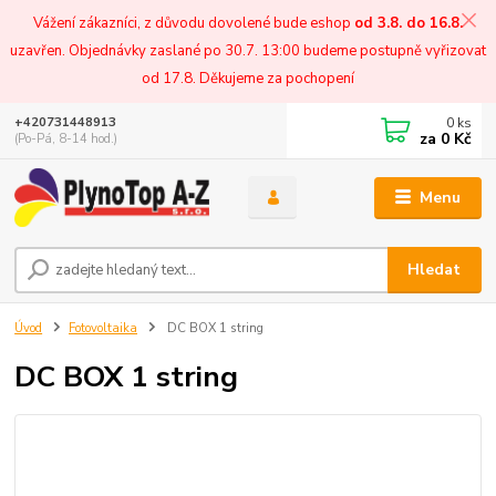
Vážení zákazníci, z důvodu dovolené bude eshop
od 3.8. do 16.8.
uzavřen. Objednávky zaslané po 30.7. 13:00 budeme postupně vyřizovat
od 17.8. Děkujeme za pochopení
0
ks
+420731448913
za
0 Kč
(Po-Pá, 8-14 hod.)
Menu
Hledat
Úvod
Fotovoltaika
DC BOX 1 string
DC BOX 1 string