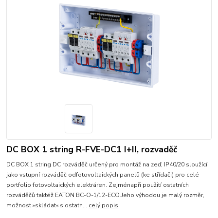
DC BOX 1 string R-FVE-DC1 I+II, rozvaděč
DC BOX 1 string DC rozváděč určený pro montáž na zeď, IP40/20 sloužící
jako vstupní rozváděč odfotovoltaických panelů (ke střídači) pro celé
portfolio fotovoltaických elektráren. Zejménapři použití ostatních
rozváděčů taktéž EATON BC-O-1/12-ECO.Jeho výhodou je malý rozměr,
možnost »skládat« s ostatn...
celý popis