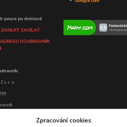
Google.com
ěr pouze po domluvě
ZÁSILKY ZASÍLAT
 ADRESU DOUBRAVNÍK
1
ubravník:
 s .r. o.
 299
ravník
-14:00
Zpracování cookies