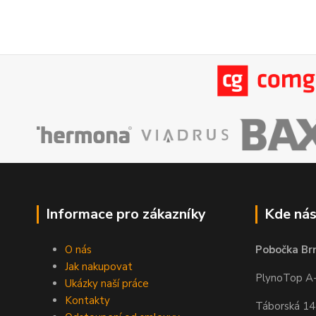
Informace pro zákazníky
Kde nás
O nás
Pobočka Br
Jak nakupovat
PlynoTop A-Z
Ukázky naší práce
Kontakty
Táborská 1