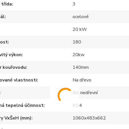
 třída
3
ál
ocelové
20 kW
ost
180
itý výkon
20kw
r kouřovodu
140mm
ované vlastnosti
Na dřevo
Bio nedřevní
ná tepelná účinnost
80,4
ry VxŠxH (mm)
1060x483x662