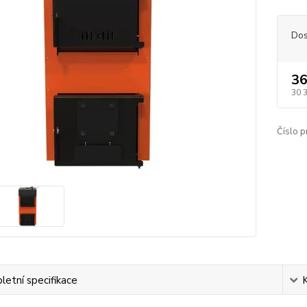
Dos
36
30 
Číslo p
etní specifikace