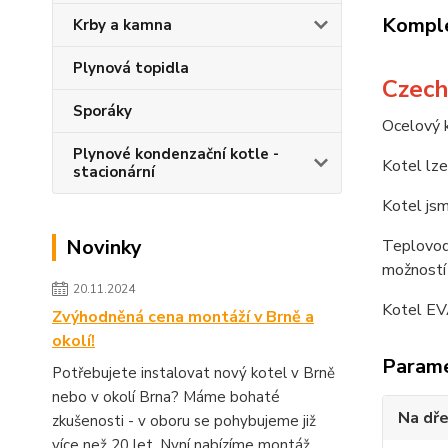
Komple
Krby a kamna
Plynová topidla
Czech
Sporáky
Ocelový k
Plynové kondenzační kotle -
Kotel lze
stacionární
Kotel jsm
Novinky
Teplovodn
možností
20.11.2024
Kotel EV
Zvýhodněná cena montáží v Brně a
okolí!
Param
Potřebujete instalovat nový kotel v Brně
nebo v okolí Brna? Máme bohaté
Na dř
zkušenosti - v oboru se pohybujeme již
více než 20 let. Nyní nabízíme montáž...