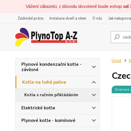
Vážení zákazníci, z důvodu dovolené bude eshop
od 
Zednické práce
Instalace dveří a oken
O nás
Jak nakupova
Úvod
K
Plynové kondenzační kotle -
závěsné
Cze
Kotle na tuhá paliva
Doprava
Kotle s ručním přikládáním
Elektrické kotle
Plynové kotle - komínové