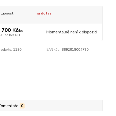
tupnost
na dotaz
 700 Kč
/
ks
Momentálně není k dispozici
331 Kč
bez DPH
roduktu:
1190
EAN kód:
8692018004720
Komentáře
0