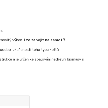
í.
enovitý výkon.
Lze zapojit na samotíž.
uhodobé zkušenosti toho typu kotlů.
trukce a je určen ke spalování nedřevní biomasy s