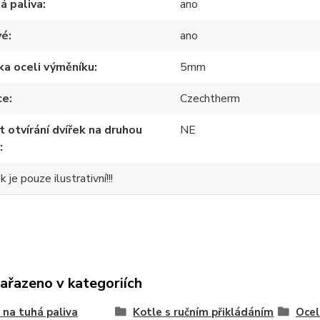
á paliva
ano
vé
ano
ka oceli výměníku
5mm
ce
Czechtherm
t otvírání dvířek na druhou
NE
 je pouze ilustrativní!!!
zařazeno v kategoriích
 na tuhá paliva
Kotle s ručním přikládáním
Ocel