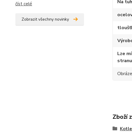
Na tuh
číst celé
ocelo
Zobrazit všechny novinky
tloušť
Výrob
Lze mí
stranu
Obrázek
Zboží 
Kotle