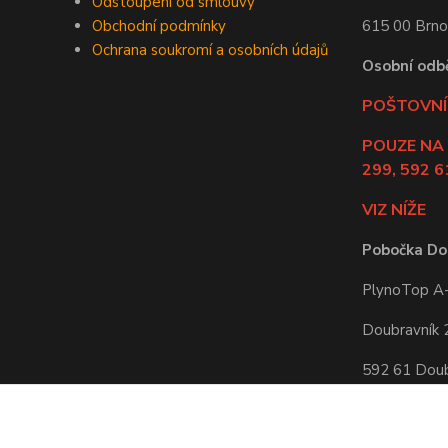
Odstoupení od smlouvy
Obchodní podmínky
615 00 Brno
Ochrana soukromí a osobních údajů
Osobní odb
POŠTOVNÍ 
POUZE NA
299, 592 6
VIZ NÍŽE
Pobočka Do
PlynoTop A-Z
Doubravník
592 61 Doub
Po-Pá: 8:00 