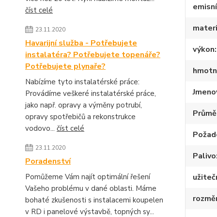
emisní
číst celé
materi
23.11.2020
Havarijní služba - Potřebujete
výkon
instalatéra? Potřebujete topenáře?
Potřebujete plynaře?
hmotn
Nabízíme tyto instalatérské práce:
Jmenov
Provádíme veškeré instalatérské práce,
jako např. opravy a výměny potrubí,
Průmě
opravy spotřebičů a rekonstrukce
vodovo...
číst celé
Požad
23.11.2020
Palivo
Poradenství
Pomůžeme Vám najít optimální řešení
užiteč
Vašeho problému v dané oblasti. Máme
rozmě
bohaté zkušenosti s instalacemi koupelen
v RD i panelové výstavbě, topných sy...