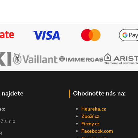
 najdete
Ohodnoťte nás na:
no:
Heureka.cz
Zboží.cz
 s. r. o.
Firmy.cz
Facebook.com
44