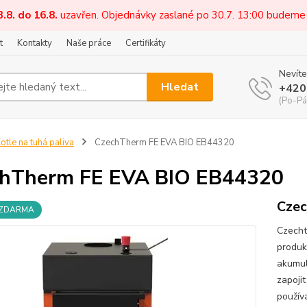
3.8. do 16.8.
uzavřen. Objednávky zaslané po 30.7. 13:00 budeme
t
Kontakty
Naše práce
Certifikáty
Nevíte
Hledat
+420
(Po-Pá
otle na tuhá paliva
CzechTherm FE EVA BIO EB44320
chTherm FE EVA BIO EB44320
Czec
 ZDARMA
Czecht
produkt
akumul
zapojit
použív