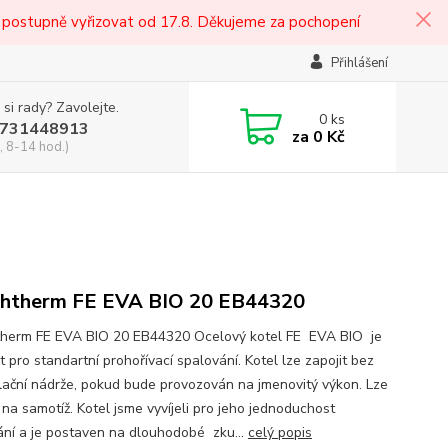
 postupně vyřizovat od 17.8. Děkujeme za pochopení
Přihlášení
 si rady? Zavolejte.
0
ks
731448913
za
0 Kč
, 8-14 hod.)
htherm FE EVA BIO 20 EB44320
herm FE EVA BIO 20 EB44320 Ocelový kotel FE EVA BIO je
 pro standartní prohořívací spalování. Kotel lze zapojit bez
ační nádrže, pokud bude provozován na jmenovitý výkon. Lze
 na samotíž. Kotel jsme vyvíjeli pro jeho jednoduchost
ání a je postaven na dlouhodobé zku...
celý popis