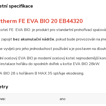
tní specifikace
therm FE EVA BIO 20 EB44320
otel FE EVA BIO je produkt pro standartní prohořívací spalován
 zapojit
bez akumulační nádrže
, pokud bude provozován na jm
e vyvíjeli pro jeho jednoduchost používání a je postaven na dlo
í ocelový EVA BIO je moderní ocelový kotel nejmodernější kons
 instalace hořáku do spodních dvířek u kotle EVA BIO 28kW.
A BIO 28 s hořákem B MAX 35 splňuje ekodesing.
etry
evo
ano