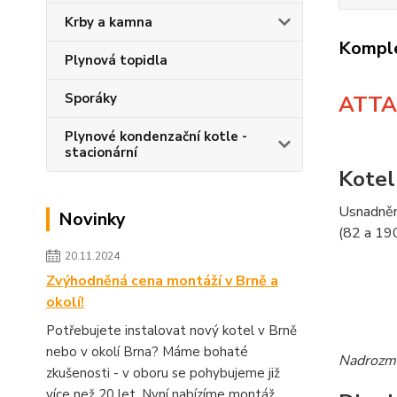
Krby a kamna
Komple
Plynová topidla
Sporáky
ATTAC
Plynové kondenzační kotle -
stacionární
Kotel
Usnadněn
Novinky
(82 a 19
20.11.2024
Zvýhodněná cena montáží v Brně a
okolí!
Potřebujete instalovat nový kotel v Brně
nebo v okolí Brna? Máme bohaté
Nadrozmě
zkušenosti - v oboru se pohybujeme již
více než 20 let. Nyní nabízíme montáž...