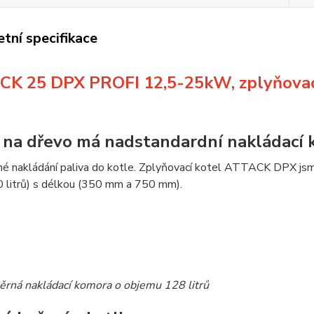
tní specifikace
K 25 DPX PROFI 12,5-25kW, zplyňovac
 na dřevo má nadstandardní nakládací
é nakládání paliva do kotle. Zplyňovací kotel ATTACK DPX jsm
0 litrů) s délkou (350 mm a 750 mm).
rná nakládací komora o objemu 128 litrů