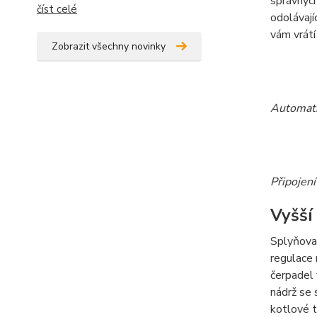
správnýc
číst celé
odolávaj
vám vrátí
Zobrazit všechny novinky
Automati
Připojení
Vyšší
Splyňova
regulace 
čerpadel 
nádrž se
kotlové t