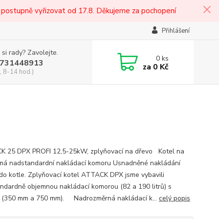
 postupně vyřizovat od 17.8. Děkujeme za pochopení
Přihlášení
 si rady? Zavolejte.
0
ks
731448913
za
0 Kč
, 8-14 hod.)
 25 DPX PROFI 12,5-25kW, zplyňovací na dřevo Kotel na
má nadstandardní nakládací komoru Usnadněné nakládání
 do kotle. Zplyňovací kotel ATTACK DPX jsme vybavili
ndardně objemnou nakládací komorou (82 a 190 litrů) s
 (350 mm a 750 mm). Nadrozměrná nakládací k...
celý popis