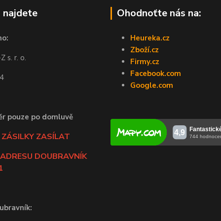
 najdete
Ohodnoťte nás na:
no:
Heureka.cz
Zboží.cz
 s. r. o.
Firmy.cz
Facebook.com
44
Google.com
ěr pouze po domluvě
ZÁSILKY ZASÍLAT
 ADRESU DOUBRAVNÍK
1
ubravník: