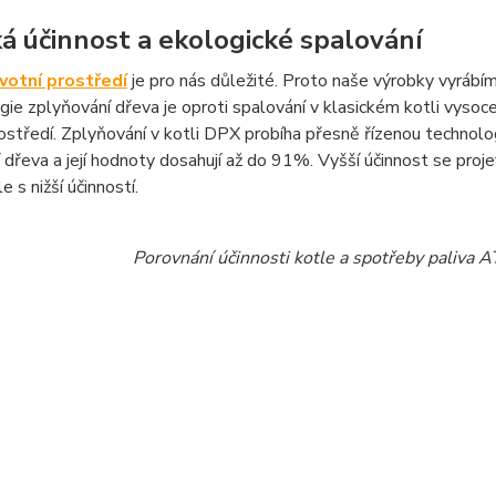
á účinnost a ekologické spalování
ivotní prostředí
je pro nás důležité. Proto naše výrobky vyrábím
ie zplyňování dřeva je oproti spalování v klasickém kotli vysoc
rostředí. Zplyňování v kotli DPX probíha přesně řízenou technolo
 dřeva a její hodnoty dosahují až do 91%. Vyšší účinnost se proj
e s nižší účinností.
Porovnání účinnosti kotle a spotřeby paliv