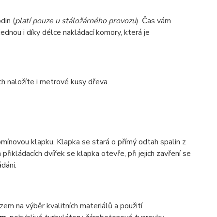
din (
platí pouze u stáložárného provozu
). Čas vám
 jednou i díky délce nakládací komory, která je
ch naložíte i metrové kusy dřeva.
mínovou klapku. Klapka se stará o přímý odtah spalin z
řikládacích dvířek se klapka otevře, při jejich zavření se
dání.
zem na výběr kvalitních materiálů a použití