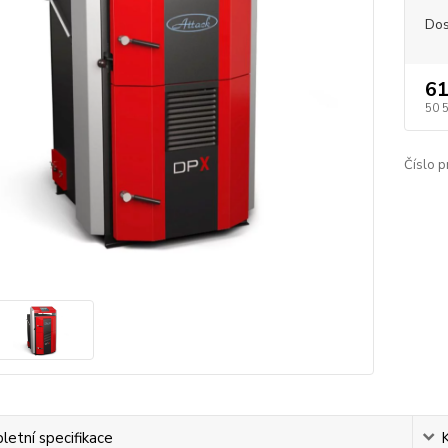
Dos
61
50 
Číslo p
etní specifikace