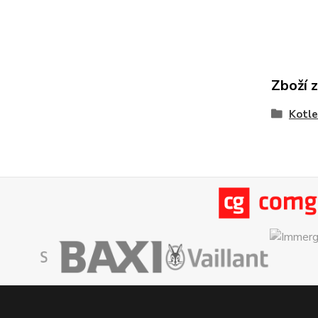
Zboží 
Kotle