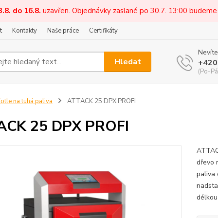
3.8. do 16.8.
uzavřen. Objednávky zaslané po 30.7. 13:00 budeme
t
Kontakty
Naše práce
Certifikáty
Nevíte
Hledat
+420
(Po-Pá
otle na tuhá paliva
ATTACK 25 DPX PROFI
ACK 25 DPX PROFI
ATTACK
dřevo 
paliva
nadsta
délkou