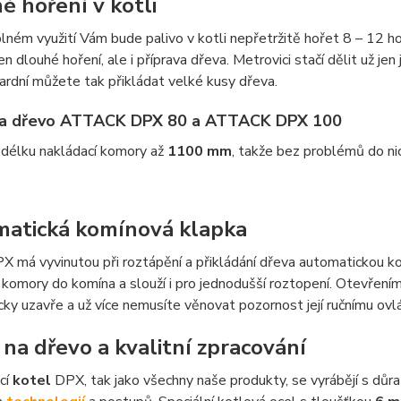
é hoření v kotli
 plném využití Vám bude palivo v kotli nepřetržitě hořet 8 – 12 ho
en dlouhé hoření, ale i příprava dřeva. Metrovici stačí dělit už jen
rdní můžete tak přikládat velké kusy dřeva.
na dřevo ATTACK DPX 80 a ATTACK DPX 100
 délku nakládací komory až
1100 mm
, takže bez problémů do ni
atická komínová klapka
 má vyvinutou při roztápění a přikládání dřeva automatickou ko
 komory do komína a slouží i pro jednodušší roztopení. Otevřením p
ky uzavře a už více nemusíte věnovat pozornost její ručnímu ovlá
 na dřevo a kvalitní zpracování
cí
kotel
DPX, tak jako všechny naše produkty, se vyrábějí s důra