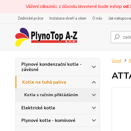
Vážení zákazníci, z důvodu dovolené bude eshop
od 
Zednické práce
Instalace dveří a oken
O nás
Jak nakupova
Úvod
K
Plynové kondenzační kotle -
závěsné
ATT
Kotle na tuhá paliva
Kotle s ručním přikládáním
Elektrické kotle
Plynové kotle - komínové