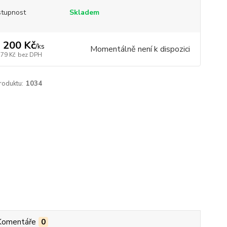
tupnost
Skladem
 200 Kč
/
ks
Momentálně není k dispozici
579 Kč
bez DPH
roduktu:
1034
Komentáře
0