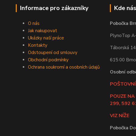
Informace pro zákazníky
Kde nás
O nás
Pobočka Br
Jak nakupovat
PlynoTop A-Z
Ukázky naší práce
Kontakty
Táborská 1
Odstoupení od smlouvy
Obchodní podmínky
615 00 Brno
Ochrana soukromí a osobních údajů
Osobní odb
POŠTOVNÍ 
POUZE NA
299, 592 6
VIZ NÍŽE
Pobočka Do