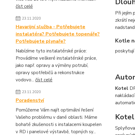
Dlouh
číst celé
Při jejím
23.11.2020
zkrátí nej
Havarijní služba - Potřebujete
nadstanda
instalatéra? Potřebujete topenáře?
Kotle 
Potřebujete plynaře?
poskytují
Nabízíme tyto instalatérské práce:
Provádíme veškeré instalatérské práce,
jako např. opravy a výměny potrubí,
opravy spotřebičů a rekonstrukce
Autom
vodovo...
číst celé
Kotel
DPX
23.11.2020
nakládací
Poradenství
automatic
Pomůžeme Vám najít optimální řešení
Kotel
Vašeho problému v dané oblasti. Máme
bohaté zkušenosti s instalacemi koupelen
Splyňova
v RD i panelové výstavbě, topných sy...