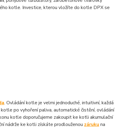
mm
, pohyblivé turbulátory, žárobetonové tvarovky
ého kotle. Investice, kterou vložíte do kotle DPX se
da
. Ovládání kotle je velmi jednoduché, intuitivní, každá
otle po vyhoření paliva, automatické čistění, ovládání
ýkonu kotle doporučujeme zakoupit ke kotli akumulační
ční nádrže ke kotli získáte prodlouženou
záruku
na