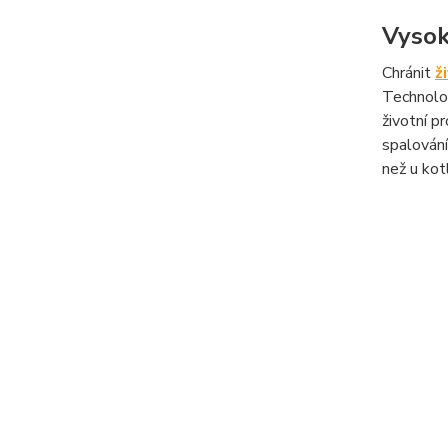
Vysok
Chránit
ž
Technolog
životní p
spalování
než u kotl