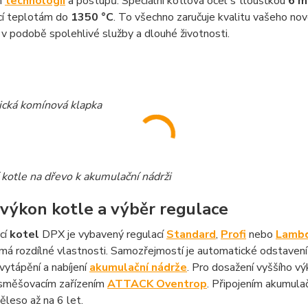
h
technologií
a postupů. Speciální kotlová ocel s tloušťkou
6 
ící teplotám do
1350 °C
. To všechno zaručuje kvalitu vašeho nov
 v podobě spolehlivé služby a dlouhé životnosti.
cká komínová klapka
 kotle na dřevo k akumulační nádrži
 výkon kotle a výběr regulace
cí
kotel
DPX je vybavený regulací
Standard
,
Profi
nebo
Lamb
má rozdílné vlastnosti. Samozřejmostí je automatické odstavení k
vytápění a nabíjení
akumulační nádrže
. Pro dosažení vyššího v
 směšovacím zařízením
ATTACK Oventrop
. Připojením akumula
ěleso až na 6 let.