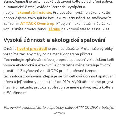
Samozřejmostí je automatické odstavení kotle po vyhoření paliva,
automatické čistění, ovládání čerpadel vytápění a
nabíjení
akumulační nádrže
. Pro dosažení vyššího výkonu kotle
doporučujeme zakoupit ke kotli akumulační nádrž se směšovacím
zařízením
ATTACK Oventrop
. Připojením akumulační nádrže ke
kotli získáte prodlouženou
záruku
na kotlové těleso až na 6 let.
Vysoká účinnost a ekologické spalování
Chránit
životní prostředí
je pro nás důležité. Proto naše výrobky
vyrábíme tak, aby měly co nejmenší dopad na přírodu.
Technologie zplyňování dřeva je oproti spalování v klasickém kotli
vysoce ekologická a efektivní, a podstatně méně zatěžuje životní
prostředí. Zplyňování v kotli DPX probíha přesně řízenou
technologií zplyňování. Zlepšuje se tím celková účinnost spalování
dřeva a její hodnoty dosahují až do 91%. Vyšší účinnost se projeví
hlavně u nákladů, protože spotřebujete méně paliva, než u kotle s
nižší účinností.
Porovnání účinnosti kotle a spotřeby paliva ATTACK DPX s bežným
kotlem