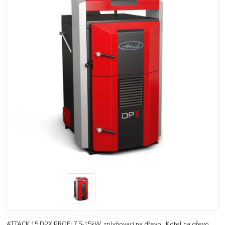
ATTACK 15 DPX PROFI 7,5-15kW, zplyňovací na dřevo Kotel na dřevo