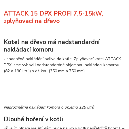
ATTACK 15 DPX PROFI 7,5-15kW,
zplyňovací na dřevo
Kotel na dřevo má nadstandardní
nakládací komoru
Usnadněné nakládání paliva do kotle. Zplyňovací kotel ATTACK
DPX jsme vybavili nadstandardně objemnou nakládací komorou
(82 a 190 litrů) s délkou (350 mm a 750 mm).
Nadrozměrná nakládací komora o objemu 128 litrů
Dlouhé hoření v kotli
Při jejím plném využití Vám bude palivo v kotli nepřetržitě hořet 8 –