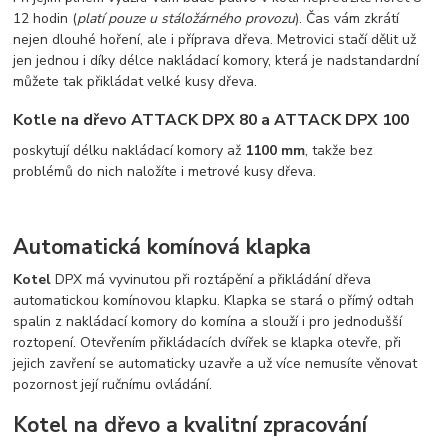
12 hodin (
platí pouze u stáložárného provozu
). Čas vám zkrátí
nejen dlouhé hoření, ale i příprava dřeva. Metrovici stačí dělit už
jen jednou i díky délce nakládací komory, která je nadstandardní
můžete tak přikládat velké kusy dřeva.
Kotle na dřevo ATTACK DPX 80 a ATTACK DPX 100
poskytují délku nakládací komory až
1100 mm
, takže bez
problémů do nich naložíte i metrové kusy dřeva.
Automatická komínová klapka
Kotel
DPX má vyvinutou při roztápění a přikládání dřeva
automatickou komínovou klapku. Klapka se stará o přímý odtah
spalin z nakládací komory do komína a slouží i pro jednodušší
roztopení. Otevřením přikládacích dvířek se klapka otevře, při
jejich zavření se automaticky uzavře a už více nemusíte věnovat
pozornost její ručnímu ovládání.
Kotel na dřevo a kvalitní zpracování