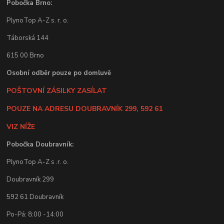
Pobočka Brno:
PlynoTop A-Z s. r. o.
Táborská 144
615 00 Brno
Osobní odběr pouze po domluvě
POŠTOVNÍ ZÁSILKY ZASÍLAT
POUZE NA ADRESU DOUBRAVNÍK 299, 592 61
VIZ NÍŽE
Pobočka Doubravník:
PlynoTop A-Z s .r. o.
Doubravník 299
592 61 Doubravník
Po-Pá: 8:00 -14:00