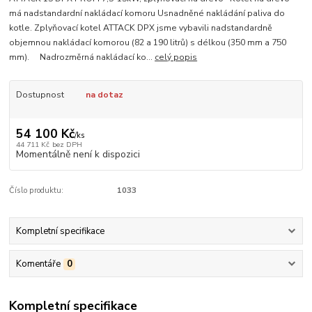
má nadstandardní nakládací komoru Usnadněné nakládání paliva do
kotle. Zplyňovací kotel ATTACK DPX jsme vybavili nadstandardně
objemnou nakládací komorou (82 a 190 litrů) s délkou (350 mm a 750
mm). Nadrozměrná nakládací ko...
celý popis
Dostupnost
na dotaz
54 100 Kč
/
ks
44 711 Kč
bez DPH
Momentálně není k dispozici
Číslo produktu:
1033
Kompletní specifikace
Komentáře
0
Kompletní specifikace