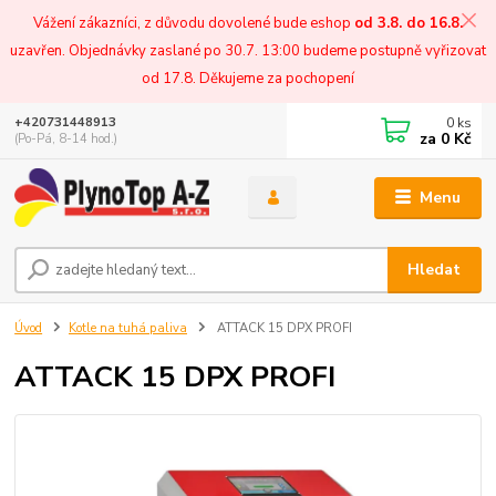
Vážení zákazníci, z důvodu dovolené bude eshop
od 3.8. do 16.8.
uzavřen. Objednávky zaslané po 30.7. 13:00 budeme postupně vyřizovat
od 17.8. Děkujeme za pochopení
0
ks
+420731448913
za
0 Kč
(Po-Pá, 8-14 hod.)
Menu
Hledat
Úvod
Kotle na tuhá paliva
ATTACK 15 DPX PROFI
ATTACK 15 DPX PROFI