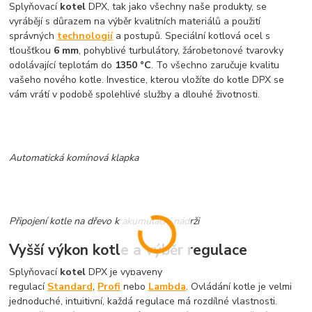
Splyňovací
kotel
DPX, tak jako všechny naše produkty, se
vyrábějí s důrazem na výběr kvalitních materiálů a použití
správných
technologií
a postupů. Speciální kotlová ocel s
tloušťkou
6 mm
, pohyblivé turbulátory, žárobetonové tvarovky
odolávající teplotám do
1350 °C
. To všechno zaručuje kvalitu
vašeho nového kotle. Investice, kterou vložíte do kotle DPX se
vám vrátí v podobě spolehlivé služby a dlouhé životnosti.
Automatická komínová klapka
Připojení kotle na dřevo k akumulační nádrži
Vyšší výkon kotle a výběr regulace
Splyňovací
kotel
DPX je vybavený
regulací
Standard
,
Profi
nebo
Lambda
. Ovládání kotle je velmi
jednoduché, intuitivní, každá regulace má rozdílné vlastnosti.