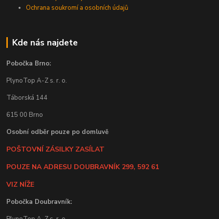
Ochrana soukromí a osobních údajů
Kde nás najdete
Pobočka Brno:
PlynoTop A-Z s. r. o.
Táborská 144
615 00 Brno
Osobní odběr pouze po domluvě
POŠTOVNÍ ZÁSILKY ZASÍLAT
POUZE NA ADRESU DOUBRAVNÍK 299, 592 61
VIZ NÍŽE
Pobočka Doubravník:
PlynoTop A-Z s .r. o.