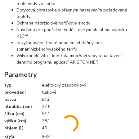
teplé vody ve sprše
Dotyková obrazovka s přesným nastavením požadované
teploty
Ochrana nádrže: dvě hořčíkové anody
Navrženo pro použití ve vodě s nízkým obsahem vápníku
<20°f
Je vyžadováno trvalé připojení elektřiny, bez
spínánínízkého/vysokého tarifu
WiFi konektivita - kontrola množství vody a nastavení
denního programu aplikací ARISTON NET
Parametry
typ
elektrický zásobníkový
provedení
tlakové
barva
bílá
hloubka (cm)
27,5
šířka (cm)
51,1
výška (cm)
78,1
objem (l)
45
krytí
IPX4