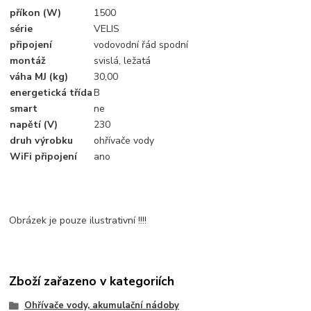
příkon (W)
1500
série
VELIS
připojení
vodovodní řád spodní
montáž
svislá, ležatá
váha MJ (kg)
30,00
energetická třída
B
smart
ne
napětí (V)
230
druh výrobku
ohřívače vody
WiFi připojení
ano
Obrázek je pouze ilustrativní !!!!
Zboží zařazeno v kategoriích
Ohřívače vody, akumulační nádoby