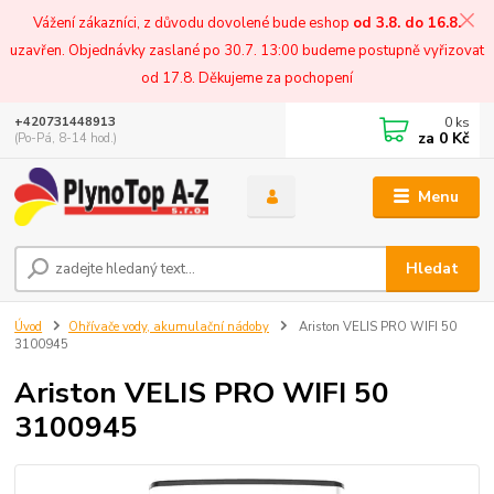
Vážení zákazníci, z důvodu dovolené bude eshop
od 3.8. do 16.8.
uzavřen. Objednávky zaslané po 30.7. 13:00 budeme postupně vyřizovat
od 17.8. Děkujeme za pochopení
0
ks
+420731448913
za
0 Kč
(Po-Pá, 8-14 hod.)
Menu
Hledat
Úvod
Ohřívače vody, akumulační nádoby
Ariston VELIS PRO WIFI 50
3100945
Ariston VELIS PRO WIFI 50
3100945