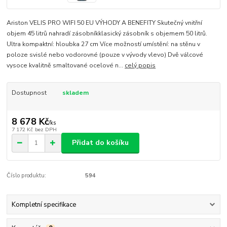
Ariston VELIS PRO WIFI 50 EU VÝHODY A BENEFITY Skutečný vnitřní
objem 45 litrů nahradí zásobníkklasický zásobník s objemem 50 litrů.
Ultra kompaktní: hloubka 27 cm Více možností umístění: na stěnu v
poloze svislé nebo vodorovné (pouze v vývody vlevo) Dvě válcové
vysoce kvalitně smaltované ocelové n...
celý popis
Dostupnost
skladem
8 678 Kč
/
ks
7 172 Kč
bez DPH
Přidat do košíku
Číslo produktu:
594
Kompletní specifikace