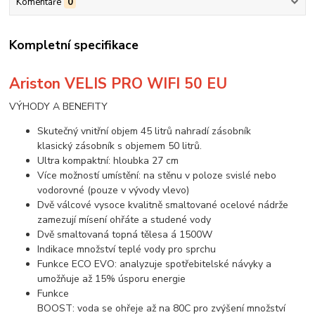
Komentáře
0
Kompletní specifikace
Ariston VELIS PRO WIFI 50 EU
VÝHODY A BENEFITY
Skutečný vnitřní objem 45 litrů nahradí zásobník
klasický zásobník s objemem 50 litrů.
Ultra kompaktní: hloubka 27 cm
Více možností umístění: na stěnu v poloze svislé nebo
vodorovné (pouze v vývody vlevo)
Dvě válcové vysoce kvalitně smaltované ocelové nádrže
zamezují mísení ohřáte a studené vody
Dvě smaltovaná topná tělesa á 1500W
Indikace množství teplé vody pro sprchu
Funkce ECO EVO: analyzuje spotřebitelské návyky a
umožňuje až 15% úsporu energie
Funkce
BOOST: voda se ohřeje až na 80C pro zvýšení množství