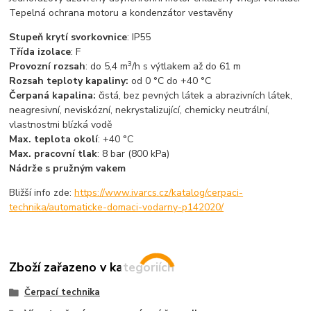
Tepelná ochrana motoru a kondenzátor vestavěny
Stupeň krytí svorkovnice
: IP55
Třída izolace
: F
3
Provozní rozsah
: do 5,4 m
/h s výtlakem až do 61 m
Rozsah teploty kapaliny:
od 0 °C do +40 °C
Čerpaná kapalina:
čistá, bez pevných látek a abrazivních látek,
neagresivní, neviskózní, nekrystalizující, chemicky neutrální,
vlastnostmi blízká vodě
Max. teplota okolí
: +40 °C
Max. pracovní tlak
: 8 bar (800 kPa)
Nádrže s pružným vakem
Bližší info zde:
https://www.ivarcs.cz/katalog/cerpaci-
technika/automaticke-domaci-vodarny-p142020/
Zboží zařazeno v kategoriích
Čerpací technika