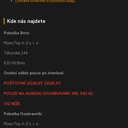
Ochrana soukromí a osobních údajů
Kde nás najdete
Pobočka Brno:
PlynoTop A-Z s. r. o.
Táborská 144
615 00 Brno
Osobní odběr pouze po domluvě
POŠTOVNÍ ZÁSILKY ZASÍLAT
POUZE NA ADRESU DOUBRAVNÍK 299, 592 61
VIZ NÍŽE
Pobočka Doubravník:
PlynoTop A-Z s .r. o.