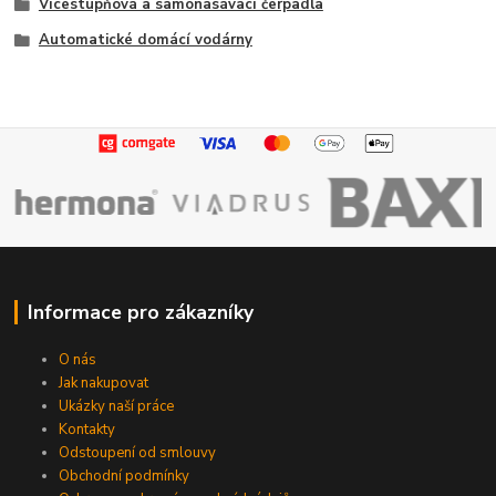
Vícestupňová a samonasávací čerpadla
Automatické domácí vodárny
Informace pro zákazníky
O nás
Jak nakupovat
Ukázky naší práce
Kontakty
Odstoupení od smlouvy
Obchodní podmínky