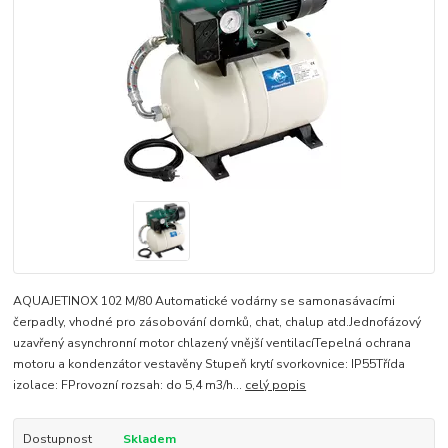
AQUAJETINOX 102 M/80 Automatické vodárny se samonasávacími
čerpadly, vhodné pro zásobování domků, chat, chalup atd.Jednofázový
uzavřený asynchronní motor chlazený vnější ventilacíTepelná ochrana
motoru a kondenzátor vestavěny Stupeň krytí svorkovnice: IP55Třída
izolace: FProvozní rozsah: do 5,4 m3/h...
celý popis
Dostupnost
Skladem