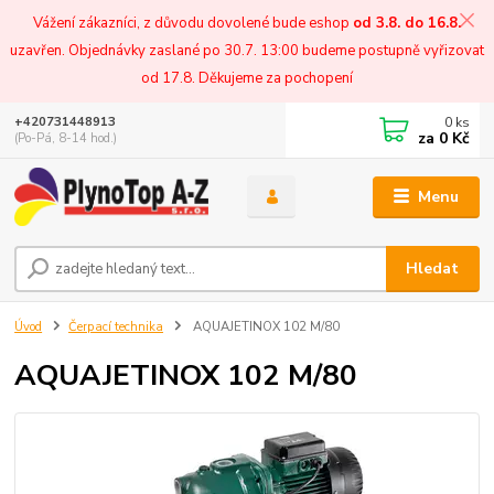
Vážení zákazníci, z důvodu dovolené bude eshop
od 3.8. do 16.8.
uzavřen. Objednávky zaslané po 30.7. 13:00 budeme postupně vyřizovat
od 17.8. Děkujeme za pochopení
0
ks
+420731448913
za
0 Kč
(Po-Pá, 8-14 hod.)
Menu
Hledat
Úvod
Čerpací technika
AQUAJETINOX 102 M/80
AQUAJETINOX 102 M/80