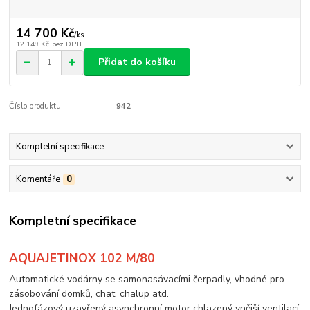
14 700 Kč
/
ks
12 149 Kč
bez DPH
Přidat do košíku
Číslo produktu:
942
Kompletní specifikace
Komentáře
0
Kompletní specifikace
AQUAJETINOX 102 M/80
Automatické vodárny se samonasávacími čerpadly, vhodné pro
zásobování domků, chat, chalup atd.
Jednofázový uzavřený asynchronní motor chlazený vnější ventilací