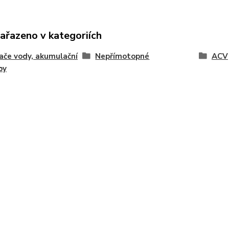
zařazeno v kategoriích
ače vody, akumulační
Nepřímotopné
ACV
by