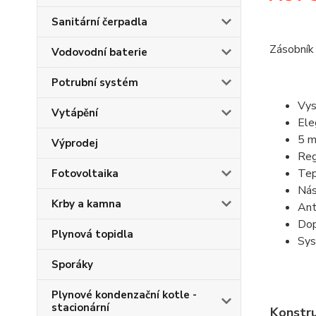
Sanitární čerpadla
Zásobník 
Vodovodní baterie
Potrubní systém
Vys
Vytápění
Ele
5 m
Výprodej
Reg
Tep
Fotovoltaika
Nás
Krby a kamna
Ant
Dop
Plynová topidla
Sys
Sporáky
Plynové kondenzační kotle -
stacionární
Konstru