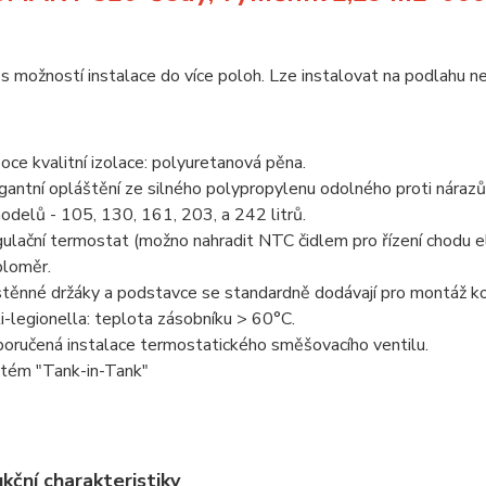
s možností instalace do více poloh. Lze instalovat na podlahu ne
oce kvalitní izolace: polyuretanová pěna.
gantní opláštění ze silného polypropylenu odolného proti nárazů
odelů - 105, 130, 161, 203, a 242 litrů.
ulační termostat (možno nahradit NTC čidlem pro řízení chodu el
loměr.
těnné držáky a podstavce se standardně dodávají pro montáž kotl
i-legionella: teplota zásobníku > 60°C.
oručená instalace termostatického směšovacího ventilu.
tém "Tank-in-Tank"
kční charakteristiky