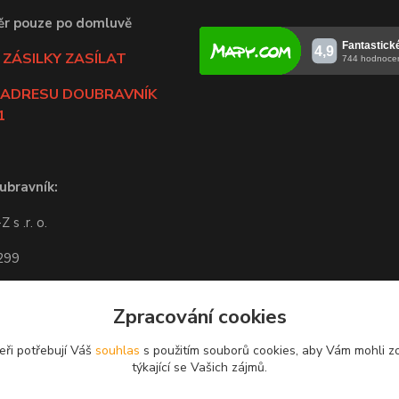
ěr pouze po domluvě
ZÁSILKY ZASÍLAT
 ADRESU DOUBRAVNÍK
1
ubravník:
 s .r. o.
 299
ravník
Zpracování cookies
-14:00
eři potřebují Váš
souhlas
s použitím souborů cookies, aby Vám mohli z
í po potvrzení obchodem.
týkající se Vašich zájmů.