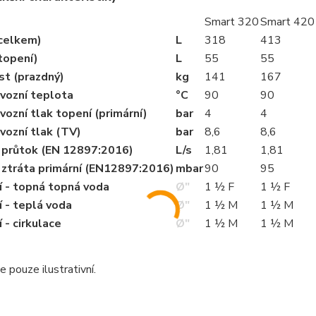
Smart 320
Smart 420
celkem)
L
318
413
topení)
L
55
55
t (prazdný)
kg
141
167
vozní teplota
°C
90
90
vozní tlak topení (primární)
bar
4
4
vozní tlak (TV)
bar
8,6
8,6
í průtok (EN 12897:2016)
L/s
1,81
1,81
 ztráta primární (EN12897:2016)
mbar
90
95
í - topná topná voda
Ø"
1 ½ F
1 ½ F
í - teplá voda
Ø"
1 ½ M
1 ½ M
í - cirkulace
Ø"
1 ½ M
1 ½ M
e pouze ilustrativní.