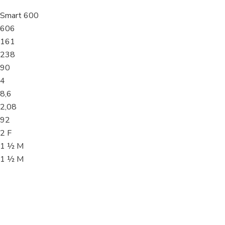
Smart 600
606
161
238
90
4
8,6
2,08
92
2 F
1 ½ M
1 ½ M