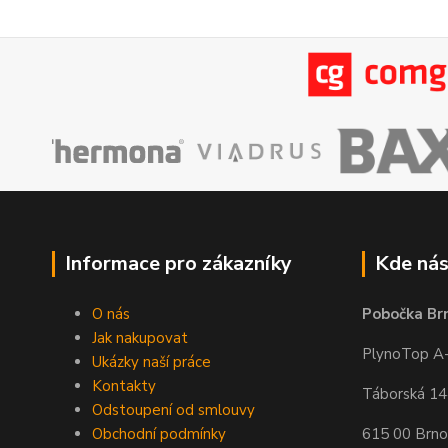
Informace pro zákazníky
Kde nás
O nás
Pobočka Br
Jak nakupovat
PlynoTop A-Z
Ukázky naší práce
Kontakty
Táborská 1
Odstoupení od smlouvy
Obchodní podmínky
615 00 Brno