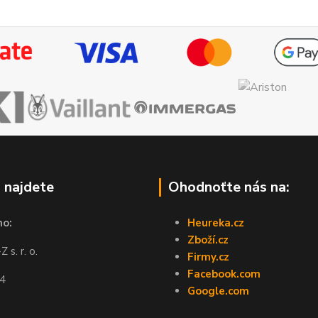
 najdete
Ohodnoťte nás na:
no:
Heureka.cz
Zboží.cz
 s. r. o.
Firmy.cz
Facebook.com
44
Google.com