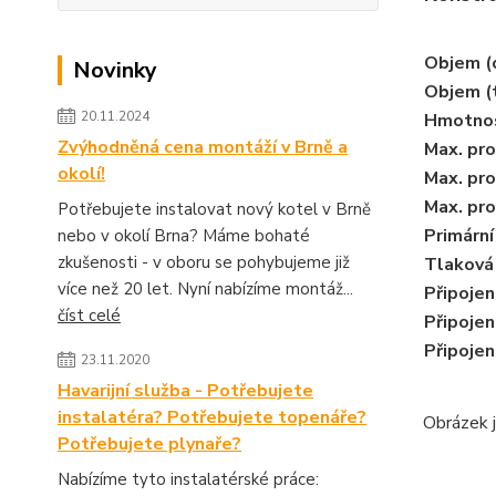
Objem (
Novinky
Objem (
20.11.2024
Hmotnos
Zvýhodněná cena montáží v Brně a
Max. pro
okolí!
Max. pro
Max. pro
Potřebujete instalovat nový kotel v Brně
Primárn
nebo v okolí Brna? Máme bohaté
zkušenosti - v oboru se pohybujeme již
Tlaková
více než 20 let. Nyní nabízíme montáž...
Připojen
číst celé
Připojen
Připojen
23.11.2020
Havarijní služba - Potřebujete
instalatéra? Potřebujete topenáře?
Obrázek j
Potřebujete plynaře?
Nabízíme tyto instalatérské práce: