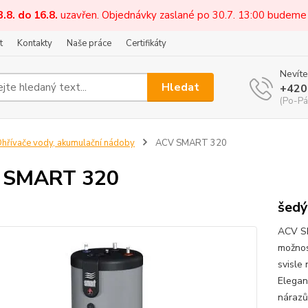
3.8. do 16.8.
uzavřen. Objednávky zaslané po 30.7. 13:00 budeme
t
Kontakty
Naše práce
Certifikáty
Nevíte
Hledat
+420
(Po-Pá
hřívače vody, akumulační nádoby
ACV SMART 320
 SMART 320
šedý
ACV S
možnos
svisle
Elegan
nárazů