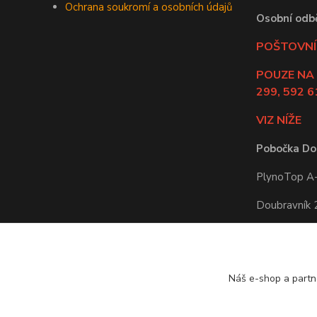
Ochrana soukromí a osobních údajů
Osobní odb
POŠTOVNÍ 
POUZE NA
299, 592 6
VIZ NÍŽE
Pobočka Do
PlynoTop A-Z
Doubravník
592 61 Doub
Po-Pá: 8:00 
Náš e-shop a partn
Odběr zbož