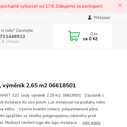
 postupně vyřizovat od 17.8. Děkujeme za pochopení
Přihlášení
 si rady? Zavolejte.
0
ks
731448913
za
0 Kč
, 8-14 hod.)
, výměník 2,65 m2 06618501
MART 320 šedý, výměník 2,29 m2 06618501 Zásobník s
tí instalace do více poloh. Lze instalovat na podlahu nebo
 na stěnu. Vysoce kvalitní izolace: polyuretanová pěna.
tní opláštění ze silného polypropylenu odolného proti
m. Možnost otočení loga dle typu instalace. ...
celý popis