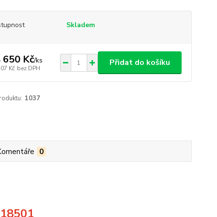
tupnost
Skladem
 650 Kč
/
ks
Přidat do košíku
207 Kč
bez DPH
roduktu:
1037
Komentáře
0
618501