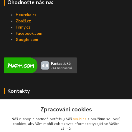
Ohodnoťte nás na:
Heureka.cz
Zboží.cz
Firmy.cz
Facebook.com
Google.com
Kontakty
Veronika Zubalíková
Zpracování cookies
+420731448913
(Po-Pá, 8-14 hod.)
Náš e-shop a partneři potřebují Váš
souhlas
s použitím souborů
cookies, aby Vám mohli zobrazovat informace týkající se Vašich
info@opravakotlu.cz
zájmů.