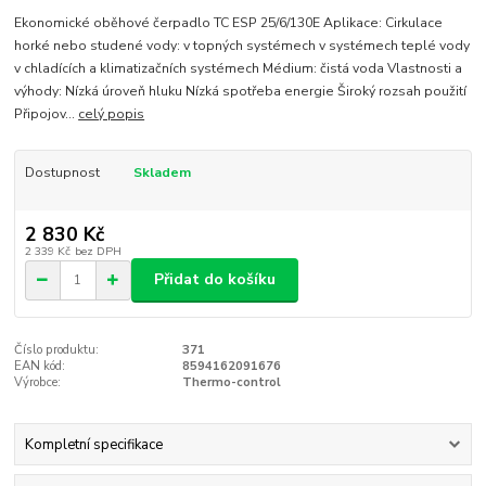
Ekonomické oběhové čerpadlo TC ESP 25/6/130E Aplikace: Cirkulace
horké nebo studené vody: v topných systémech v systémech teplé vody
v chladících a klimatizačních systémech Médium: čistá voda Vlastnosti a
výhody: Nízká úroveň hluku Nízká spotřeba energie Široký rozsah použití
Připojov...
celý popis
Dostupnost
Skladem
2 830 Kč
2 339 Kč
bez DPH
Přidat do košíku
Číslo produktu:
371
EAN kód:
8594162091676
Výrobce:
Thermo-control
Kompletní specifikace