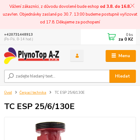
Vážení zákazníci, z důvodu dovolené bude eshop
od 3.8. do 16.8.
uzavřen. Objednávky zaslané po 30.7. 13:00 budeme postupně vyřizovat
od 17.8. Děkujeme za pochopení
0
ks
+420731448913
za
0 Kč
(Po-Pá, 8-14 hod.)
Menu
Hledat
Úvod
Čerpací technika
TC ESP 25/6/130E
TC ESP 25/6/130E