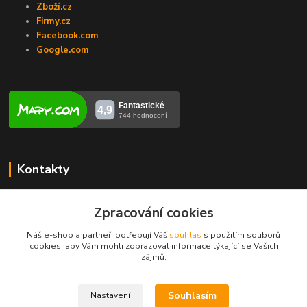
Zboží.cz
Firmy.cz
Facebook.com
Google.com
Kontakty
Veronika Zubalíková
+420731448913
Zpracování cookies
(Po-Pá, 8-14 hod.)
Náš e-shop a partneři potřebují Váš
souhlas
s použitím souborů
cookies, aby Vám mohli zobrazovat informace týkající se Vašich
info@opravakotlu.cz
zájmů.
Souhlasím
Nastavení