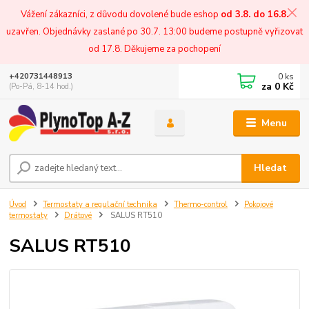
Vážení zákazníci, z důvodu dovolené bude eshop
od 3.8. do 16.8.
uzavřen. Objednávky zaslané po 30.7. 13:00 budeme postupně vyřizovat
od 17.8. Děkujeme za pochopení
0
ks
+420731448913
za
0 Kč
(Po-Pá, 8-14 hod.)
Menu
Hledat
Úvod
Termostaty a regulační technika
Thermo-control
Pokojové
termostaty
Drátové
SALUS RT510
SALUS RT510