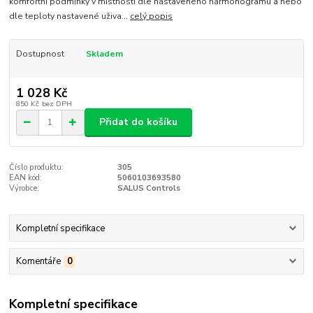
komfortní podmínky v místnosti dle nastaveného harmonogramu a nebo
dle teploty nastavené uživa...
celý popis
Dostupnost
Skladem
1 028 Kč
850 Kč
bez DPH
Přidat do košíku
Číslo produktu:
305
EAN kód:
5060103693580
Výrobce:
SALUS Controls
Kompletní specifikace
Komentáře
0
Kompletní specifikace