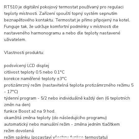
RT510 je digitální pokojový termostat používaný pro regulaci
teploty místnosti. Zařízení spouští topný systém sepnutím
beznapěťového kontaktu. Termostat je přímo připojený na kotel.
Funguje tak, že udržuje komfortní podmínky v místnosti dle
nastaveného harmonogramu a nebo dle teploty nastavené
uživatelem.
Vlastnosti produktu:
podsvícený LCD displej
citlivost teploty 0.5 nebo 0.1°C
korekce naměřené teploty ±3°C
protizámrzný režim (nastavitelná teplota protizámrzného režimu 5
- 17°C)
týdenní program - 5/2 nebo individuálně každý den (6 teplotních
změn na den)
funkce Boost až na 9 hod.
okamžitá změna teploty (do následujícího programu)
automatický nebo manuální režim - změna jedním tlačítkem
režim dovolená
režim spánku (pozastaví všechny funkce termostatu)