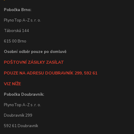
Pobočka Brno:
PlynoTop A-Z s. r. o.
Táborská 144
615 00 Brno
Osobní odběr pouze po domluvě
POŠTOVNÍ ZÁSILKY ZASÍLAT
POUZE NA ADRESU DOUBRAVNÍK 299, 592 61
VIZ NÍŽE
Pobočka Doubravník:
PlynoTop A-Z s .r. o.
Doubravník 299
592 61 Doubravník