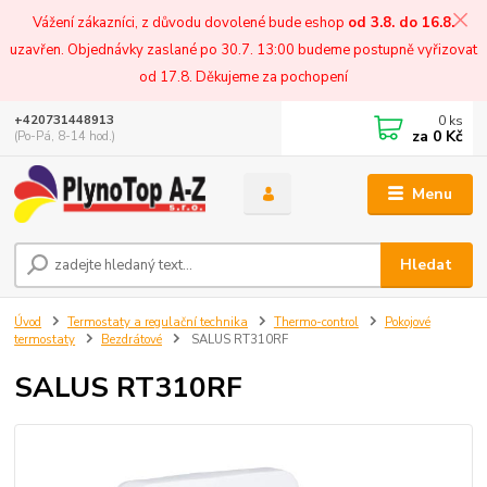
Vážení zákazníci, z důvodu dovolené bude eshop
od 3.8. do 16.8.
uzavřen. Objednávky zaslané po 30.7. 13:00 budeme postupně vyřizovat
od 17.8. Děkujeme za pochopení
0
ks
+420731448913
za
0 Kč
(Po-Pá, 8-14 hod.)
Menu
Hledat
Úvod
Termostaty a regulační technika
Thermo-control
Pokojové
termostaty
Bezdrátové
SALUS RT310RF
SALUS RT310RF