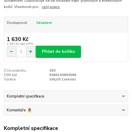
uživatelem. Doporučuje se na ovládání např. plynových a elektrických
kotlů. Vlastnosti pro...
celý popis
Dostupnost
Skladem
1 630 Kč
1 347 Kč
bez DPH
Přidat do košíku
Číslo produktu:
303
EAN kód:
5060103693566
Výrobce:
SALUS Controls
Kompletní specifikace
Komentáře
0
Kompletní specifikace