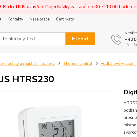
3.8. do 16.8.
uzavřen. Objednávky zaslané po 30.7. 13:00 budeme
t
Kontakty
Naše práce
Certifikáty
Nevíte
Hledat
+420
(Po-Pá
ermostaty a regulační technika
Thermo-control
Podlahové vytápění
US HTRS230
Digi
HTRS23
podlah
přesné
místnos
svorko