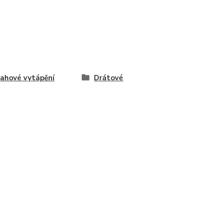
ahové vytápění
Drátové