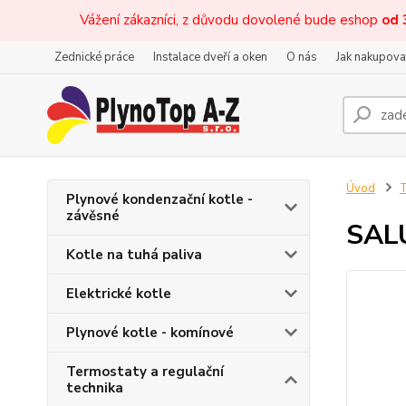
Vážení zákazníci, z důvodu dovolené bude eshop
od 
Zednické práce
Instalace dveří a oken
O nás
Jak nakupova
Úvod
T
Plynové kondenzační kotle -
závěsné
SAL
Kotle na tuhá paliva
Elektrické kotle
Plynové kotle - komínové
Termostaty a regulační
technika