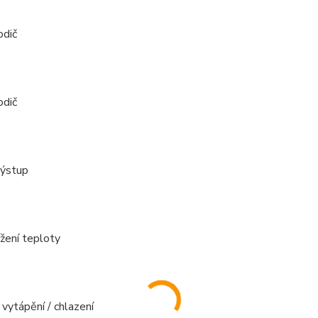
odič
odič
výstup
ížení teploty
 vytápění / chlazení