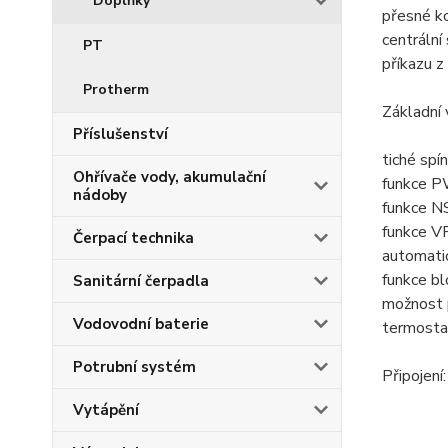
Doplňky
přesné ko
centráln
PT
příkazu z
Protherm
Základní 
Příslušenství
tiché spín
Ohřívače vody, akumulační
funkce P
nádoby
funkce NS
funkce VP
Čerpací technika
automatic
funkce bl
Sanitární čerpadla
možnost 
Vodovodní baterie
termosta
Potrubní systém
Připojení:
Vytápění