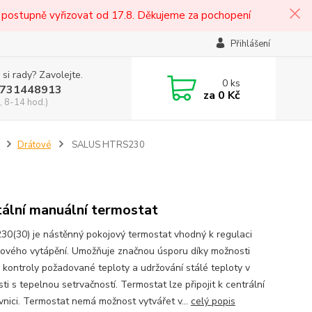
 postupně vyřizovat od 17.8. Děkujeme za pochopení
Přihlášení
 si rady? Zavolejte.
0
ks
731448913
za
0 Kč
, 8-14 hod.)
Drátové
SALUS HTRS230
tální manuální termostat
0(30) je nástěnný pokojový termostat vhodný k regulaci
ového vytápění. Umožňuje značnou úsporu díky možnosti
 kontroly požadované teploty a udržování stálé teploty v
ti s tepelnou setrvačností. Termostat lze připojit k centrální
vnici. Termostat nemá možnost vytvářet v...
celý popis