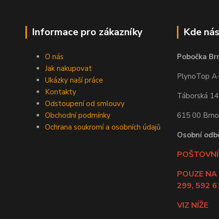
Informace pro zákazníky
Kde nás
O nás
Pobočka Br
Jak nakupovat
PlynoTop A-Z
Ukázky naší práce
Kontakty
Táborská 1
Odstoupení od smlouvy
Obchodní podmínky
615 00 Brno
Ochrana soukromí a osobních údajů
Osobní odb
POŠTOVNÍ 
POUZE NA
299, 592 6
VIZ NÍŽE