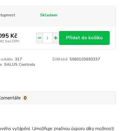
tupnost
Skladem
095 Kč
Přidat do košíku
 Kč
bez DPH
roduktu:
317
EAN kód:
5060103693337
e:
SALUS Controls
Komentáře
0
vého vytápění. Umožňuje značnou úsporu díky možnosti