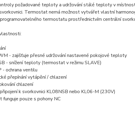
ntroly požadované teploty a udržování stálé teploty v místnosti
í svorkovnici. Termostat nemá možnost vytvářet vlastní harmon
 programovatelného termostatu prostřednictvím centrální svorko
vlastnosti:
ání
WM - zajišťuje přesné udržování nastavené pokojové teploty
B - snížení teploty (termostat v režimu SLAVE)
 - ochrana ventilu
ké přepínání vytápění / chlazení
okování chlazení
připojení k svorkovnici KL08NSB nebo KL06-M (230V)
t funguje pouze s pohony NC