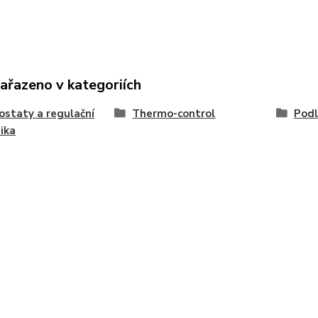
zařazeno v kategoriích
staty a regulační
Thermo-control
Podl
ika