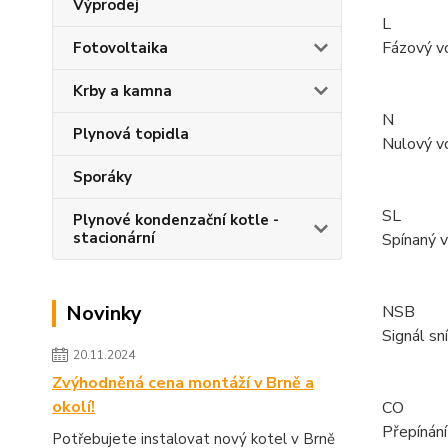
Výprodej
L
Fázový v
Fotovoltaika
Krby a kamna
N
Plynová topidla
Nulový v
Sporáky
SL
Plynové kondenzační kotle -
stacionární
Spínaný 
Novinky
NSB
Signál sn
20.11.2024
Zvýhodněná cena montáží v Brně a
okolí!
CO
Přepínání
Potřebujete instalovat nový kotel v Brně