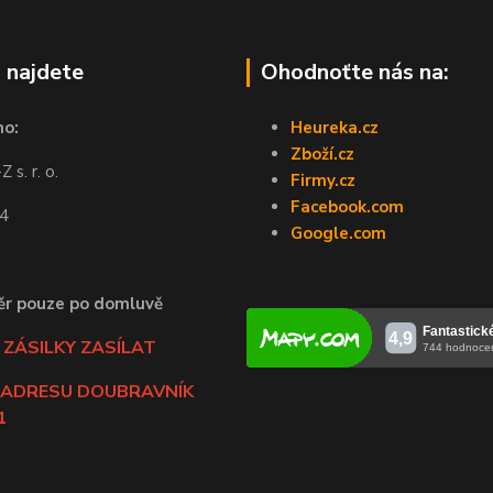
 najdete
Ohodnoťte nás na:
no:
Heureka.cz
Zboží.cz
 s. r. o.
Firmy.cz
Facebook.com
44
Google.com
ěr pouze po domluvě
ZÁSILKY ZASÍLAT
 ADRESU DOUBRAVNÍK
1