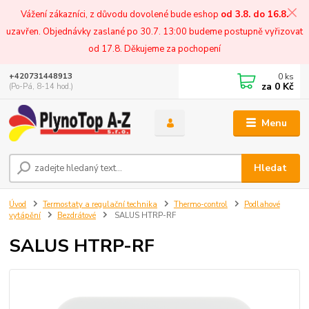
Vážení zákazníci, z důvodu dovolené bude eshop
od 3.8. do 16.8.
uzavřen. Objednávky zaslané po 30.7. 13:00 budeme postupně vyřizovat
od 17.8. Děkujeme za pochopení
0
ks
+420731448913
za
0 Kč
(Po-Pá, 8-14 hod.)
Menu
Hledat
Úvod
Termostaty a regulační technika
Thermo-control
Podlahové
vytápění
Bezdrátové
SALUS HTRP-RF
SALUS HTRP-RF