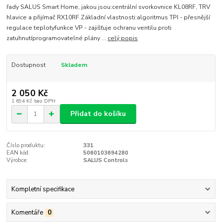
řady SALUS Smart Home, jakou jsou:centrální svorkovnice KL08RF, TRV
hlavice a přijímač RX10RF.Základní vlastnosti:algoritmus TPI - přesnější
regulace teplotyfunkce VP - zajišťuje ochranu ventilu proti
zatuhnutíprogramovatelné plány ...
celý popis
Dostupnost
Skladem
2 050 Kč
1 694 Kč
bez DPH
Přidat do košíku
Číslo produktu:
331
EAN kód:
5060103694280
Výrobce:
SALUS Controls
Kompletní specifikace
Komentáře
0